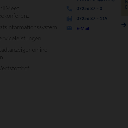
M
D
hilMeet
07256 87 – 0
eokonferenz
07256 87 – 119
atsinformationssystem
E-Mail
erviceleistungen
tadtanzeiger online
en
ertstoffhof