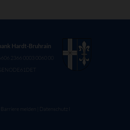
bank Hardt-Bruhrain
6606 2366 0003 0060 00
 GENODE61DET
|
Barriere melden
|
Datenschutz
I