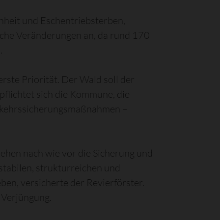
nheit und Eschentriebsterben,
liche Veränderungen an, da rund 170
.
te Priorität. Der Wald soll der
pflichtet sich die Kommune, die
Verkehrssicherungsmaßnahmen –
ehen nach wie vor die Sicherung und
tabilen, strukturreichen und
n, versicherte der Revierförster.
 Verjüngung.