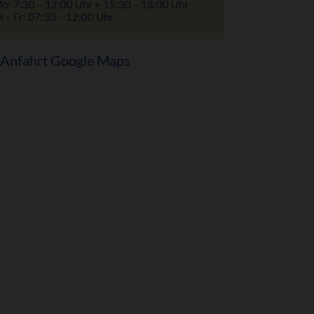
o: 7:30 – 12:00 Uhr + 15:30 – 18:00 Uhr
i – Fr: 07:30 – 12:00 Uhr
Anfahrt Google Maps