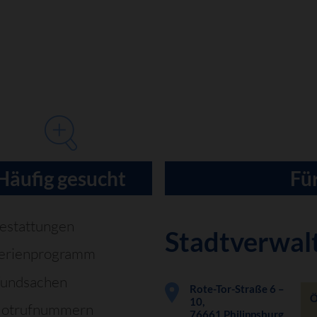
Häufig gesucht
Für
estattungen
Stadtverwal
erienprogramm
undsachen
Rote-Tor-Straße 6 –
Ö
10,
otrufnummern
76661 Philippsburg