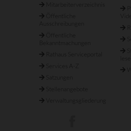
Mitarbeiterverzeichnis
P
Öffentliche
Vid
Ausschreibungen
R
Öffentliche
S
Bekanntmachungen
S
Rathaus Serviceportal
les
Services A-Z
W
Satzungen
Stellenangebote
Verwaltungsgliederung