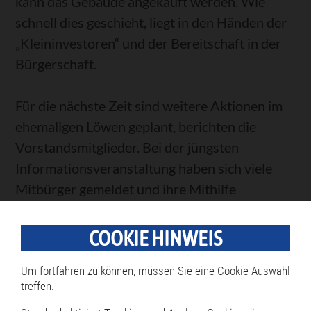
kann das Gebäude angekauft werden. Wie
schnell dies geschieht, liegt in den Händen der
„Kleininvestoren“ und der Bereitschaft in der
Bürgerschaft.
Für die nächste Zeit sind weitere Aktionen im
ehemaligen Löwen geplant, berichten die
Vorstandsmitglieder. Bei der jüngsten
Informationsveranstaltung haben sich viele
Mitbürger gemeldet und ihre Mithilfe
angeboten.
COOKIE HINWEIS
(Schmidhuber)
Um fortfahren zu können, müssen Sie eine Cookie-Auswahl
treffen.