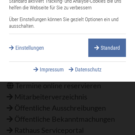
Standard aktiviert Tracking- und Analyse-Cookies die uns
Zurück
helfen die Webseite für Sie zu verbessern
Über Einstellungen können Sie gezielt Optionen ein und
ausschalten.
Rathaus
Einstellungen
Standard
Navigation
überspringen
Bürgermeister
Impressum
Datenschutz
Öffnungszeiten
Termine online reservieren
Mitarbeiterverzeichnis
Öffentliche Ausschreibungen
Öffentliche Bekanntmachungen
Rathaus Serviceportal