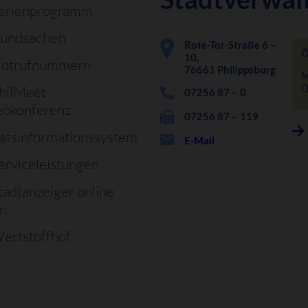
erienprogramm
undsachen
Rote-Tor-Straße 6 –
Ö
10,
otrufnummern
76661 Philippsburg
M
D
hilMeet
07256 87 – 0
eokonferenz
07256 87 – 119
atsinformationssystem
E-Mail
erviceleistungen
tadtanzeiger online
en
ertstoffhof