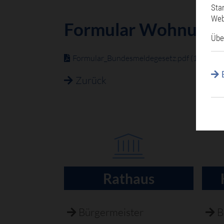
Sta
Web
Formular Wohnungs
Übe
Formular_Bundesmeldegesetz.pdf
(121,6 Ki
Zurück
Rathaus
Navigation
überspringen
Bürgermeister
B