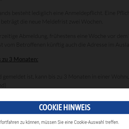
ds besteht lediglich eine Anmeldepflicht. Eine Pflic
 beträgt die neue Meldefrist zwei Wochen.
rzeitige Abmeldung, frühestens eine Woche vor dem 
st vom Betroffenen künftig auch die Adresse im Aus
s zu 3 Monaten:
 gemeldet ist, kann bis zu 3 Monaten in einer Wohnun
nd)
COOKIE HINWEIS
ldet ist, kann bis zu 6 Monate in einer weiteren Wo
fortfahren zu können, müssen Sie eine Cookie-Auswahl treffen.