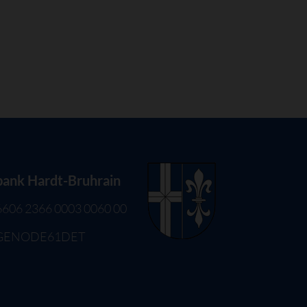
bank Hardt-Bruhrain
6606 2366 0003 0060 00
 GENODE61DET