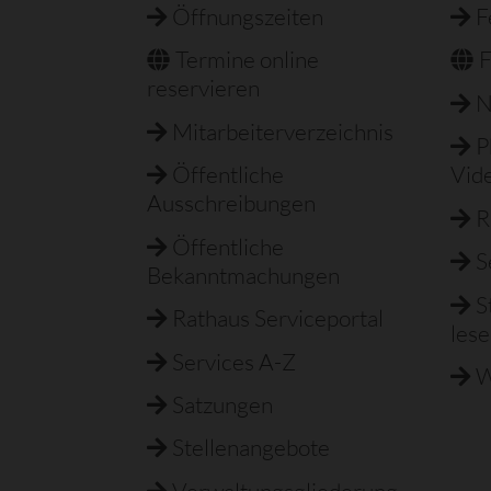
Öffnungszeiten
F
Termine online
F
reservieren
N
Mitarbeiterverzeichnis
P
Öffentliche
Vid
Ausschreibungen
R
Öffentliche
S
Bekanntmachungen
S
Rathaus Serviceportal
les
Services A-Z
W
Satzungen
Stellenangebote
Verwaltungsgliederung