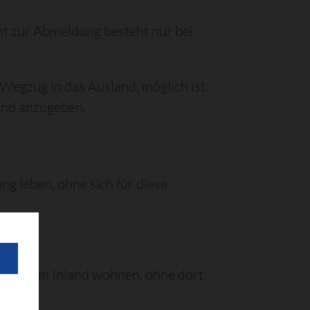
ht zur Abmeldung besteht nur bei
Wegzug in das Ausland, möglich ist.
land anzugeben.
g leben, ohne sich für diese
hnung im Inland wohnen, ohne dort