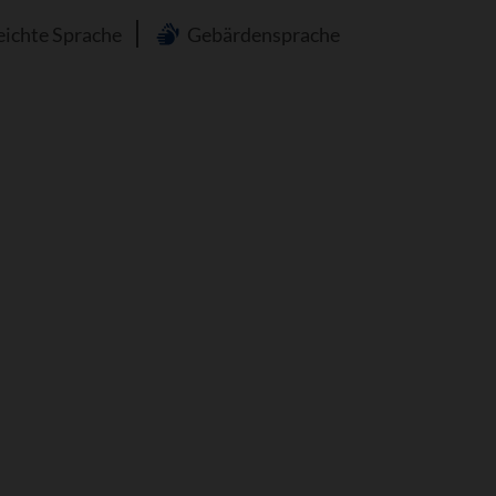
n
eichte Sprache
Gebärdensprache