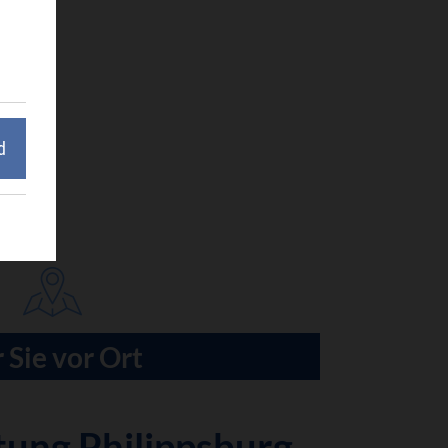
d
 Sie vor Ort
tung Philippsburg