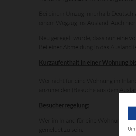
Bei einem Umzug innerhalb Deutschlan
einem Wegzug ins Ausland. Auch hier
Neu geregelt wurde, dass nun eine vo
Bei einer Abmeldung in das Ausland i
Kurzaufenthalt in einer Wohnung bi
Wer nicht für eine Wohnung im Inland
anzumelden (Besuche aus dem Ausla
Besucherregelung:
Wer im Inland für eine Wohnung geme
gemeldet zu sein.
Um 