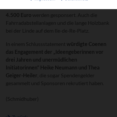
12.000 Euro
und die
Abfallbehälter von etwa
4.500 Euro
werden gesponsert. Auch die
Fahrradabstellanlagen und die lange Holzbank
bei der Linde auf dem Ile-de-Re-Platz.
In einem Schlussstatement
würdigte Coenen
das Engagement der „Ideengeberinnen vor
drei Jahren und unermüdlichen
Initiatorinnen“ Heike Neumann und Thea
Geiger-Heiler
, die sogar Spendengelder
gesammelt und Sponsoren rekrutiert haben.
(Schmidhuber)
Zurück