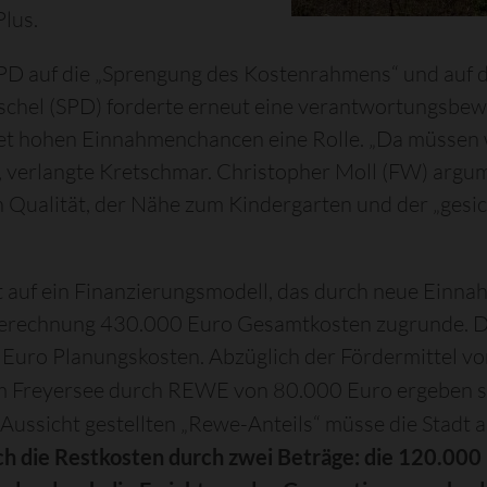
Plus.
D auf die „Sprengung des Kostenrahmens“ und auf d
Pöschel (SPD) forderte erneut eine verantwortungsb
et hohen Einnahmenchancen eine Rolle. „Da müssen wi
n, verlangte Kretschmar. Christopher Moll (FW) argu
en Qualität, der Nähe zum Kindergarten und der „gesi
at auf ein Finanzierungsmodell, das durch neue Ein
 Berechnung 430.000 Euro Gesamtkosten zugrunde. Da
Euro Planungskosten. Abzüglich der Fördermittel v
 am Freyersee durch REWE von 80.000 Euro ergeben 
Aussicht gestellten „Rewe-Anteils“ müsse die Stadt 
ich die Restkosten durch zwei Beträge: die 120.000