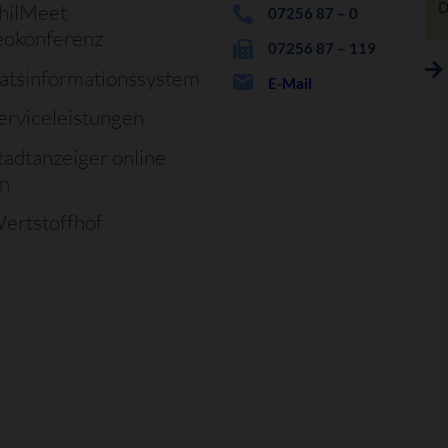
D
hilMeet
07256 87 – 0
eokonferenz
07256 87 – 119
atsinformationssystem
E-Mail
erviceleistungen
tadtanzeiger online
en
ertstoffhof