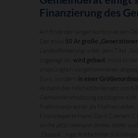
Finanzierung des Ge
Am Ende der langen kontroversen De
Der etwa
50 Ar große „Generatione
Landesförderung unter dem Titel „Soz
zugesagt ist,
wird gebaut
: nicht in d
ursprünglich vorgenommenen abgesp
Euro, sondern
in einer Größenordnu
es dann den Höchstfördersatz von 63 
Gemeinderatssitzung betätigten sich 
Fraktionssprecher als Mathematiker.
Finanzexperte Hans-Gerd Coenen (CD
an die jetzt niemand denke, leider auch
„Doppik“. Ingo Kretschmar (Uli) hing