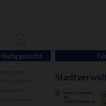
Häufig gesucht
Für
estattungen
Stadtverwal
erienprogramm
undsachen
Rote-Tor-Straße 6 –
Ö
10,
otrufnummern
76661 Philippsburg
M