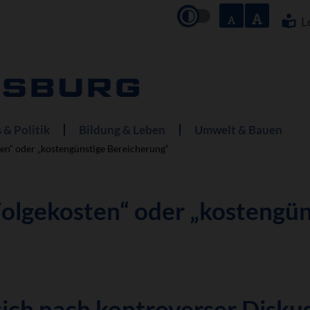
Navigation
überspringe
L
 & Politik
Bildung & Leben
Umwelt & Bauen
en“ oder „kostengünstige Bereicherung“
Folgekosten“ oder „kostengü
sich nach kontroverser Disku