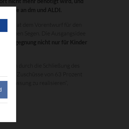
ort nicht mehr benötigt wird, und
mstraße an dm und ALDI.
einderat dem Vorentwurf für den
ße seinen Segen. Die Ausgangsidee
und Begegnung nicht nur für Kinder
n.
nahmen durch die Schließung des
s hohe Zuschüsse von 63 Prozent
hen Fassung zu realisieren“,
d