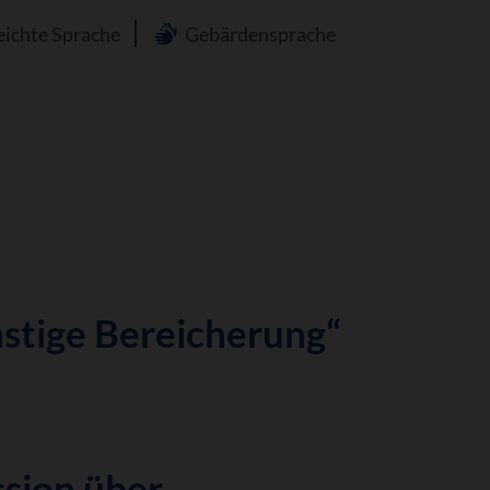
n
eichte Sprache
Gebärdensprache
nstige Bereicherung“
ssion über