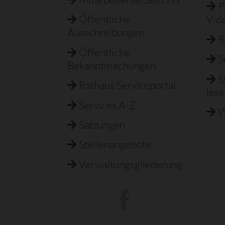
P
Öffentliche
Vid
Ausschreibungen
R
Öffentliche
S
Bekanntmachungen
S
Rathaus Serviceportal
les
Services A-Z
W
Satzungen
Stellenangebote
Verwaltungsgliederung