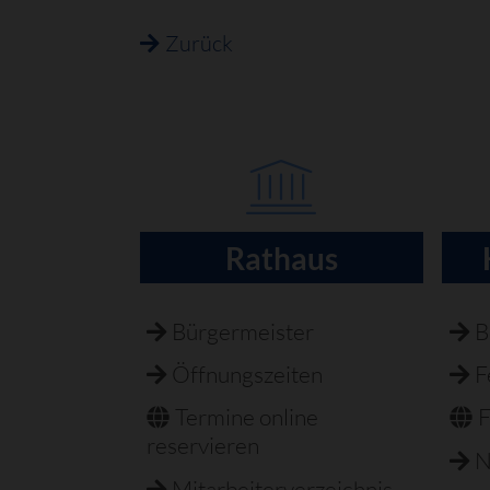
Zurück
Rathaus
Navigation
überspringen
Bürgermeister
B
Öffnungszeiten
F
Termine online
F
reservieren
N
Mitarbeiterverzeichnis