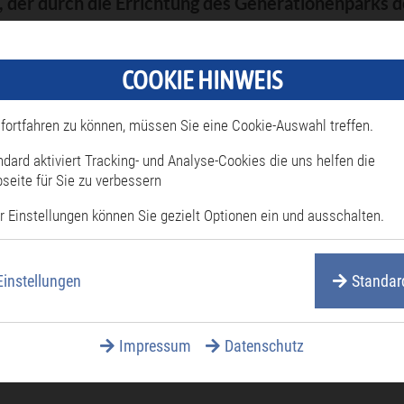
, der durch die Errichtung des Generationenparks d
us dem Verkauf des Spielplatzgeländes an der Dam
COOKIE HINWEIS
 Beschluss nichts mehr im Wege.
Damit gab der Gem
 Fläche zwischen dem Ludwigsweg und der Dammstra
fortfahren zu können, müssen Sie eine Cookie-Auswahl treffen.
Jugendforums war es,
einen Ort für Bewegung, Spiel 
tionen
: für Kinder, Jugendliche, Familien und Seniore
ndard aktiviert Tracking- und Analyse-Cookies die uns helfen die
seite für Sie zu verbessern
prüngliche Kostenrahmen wegen fehlender Steuerein
r Einstellungen können Sie gezielt Optionen ein und ausschalten.
eduziert worden. „Mit dem SIQ-Programm“, über da
 Gelegenheit, den Generationenpark in der ursprünglic
Einstellungen
Standar
istig geänderte Sichtweise.
Impressum
Datenschutz