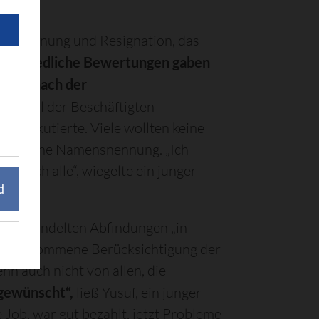
, Hoffnung und Resignation, das
erschiedliche Bewertungen gaben
 und nach der
s ein Teil der Beschäftigten
 diskutierte. Viele wollten keine
 nur ohne Namensnennung. „Ich
en doch alle“, wiegelte ein junger
d
ausgehandelten Abfindungen „in
i vorgenommene Berücksichtigung der
nn auch nicht von allen, die
 gewünscht“,
ließ Yusuf, ein junger
 Job, war gut bezahlt, jetzt Probleme