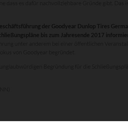
e dass es dafür nachvollziehbare Gründe gibt. Das is
Geschäftsführung der Goodyear Dunlop Tires Germ
Schließungspläne bis zum Jahresende 2017 informie
hrung unter anderem bei einer öffentlichen Veranstal
Fokus von Goodyear begründet.
er unglaubwürdigen Begründung für die Schließungsp
BNN)
bsversammlung