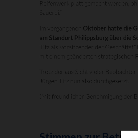
Reifenwerk platt gemacht werden, ohn
Sauerei.“
Im vergangenen
Oktober hatte die 
am Standort Philippsburg über die 
Titz als Vorsitzender der Geschäftsfü
mit einem geänderten strategischen 
Trotz der aus Sicht vieler Beobacht
Jürgen Titz nun also durchgesetzt.
(Mit freundlicher Genehmigung der 
Stimmen zur Betrie