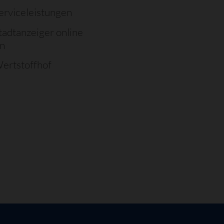
erviceleistungen
tadtanzeiger online
en
ertstoffhof