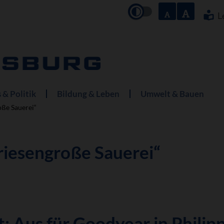
Navigation
überspringe
L
 & Politik
Bildung & Leben
Umwelt & Bauen
oße Sauerei“
 riesengroße Sauerei“
t: Aus für Goodyear in Philip