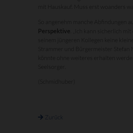
mit Hauskauf. Muss erst woanders was
So angenehm manche Abfindungen au
Perspektive
. „Ich kann sicherlich m
seinem jüngeren Kollegen keine klein
Strammer und Bürgermeister Stefan M
könnte ohne weiteres erhalten werden.
Seelsorger.
(Schmidhuber)
Zurück