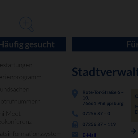
Häufig gesucht
Für
estattungen
Stadtverwal
erienprogramm
undsachen
Rote-Tor-Straße 6 –
Ö
10,
otrufnummern
76661 Philippsburg
M
D
hilMeet
07256 87 – 0
eokonferenz
07256 87 – 119
atsinformationssystem
E-Mail