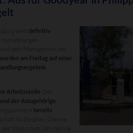
elt
psburg wird
definitiv
er monatelangen
t und dem Management des
urden am Freitag auf einer
handlungsergebnis
re Arbeitsstelle
. Der
und der dazugehörige
ungspartnern
bereits
kschaft IG Bergbau, Chemie,
de des Werks zum Jahresende