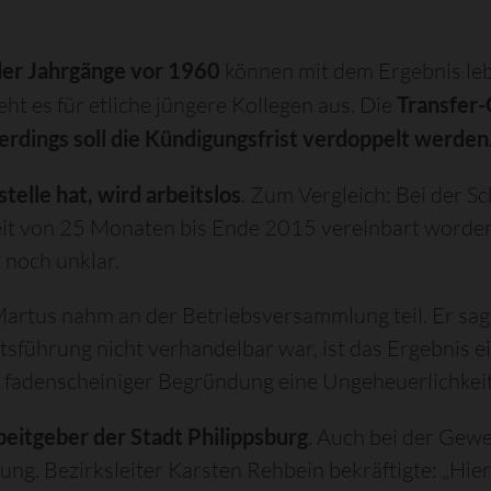
der Jahrgänge vor 1960
können mit dem Ergebnis le
ht es für etliche jüngere Kollegen aus. Die
Transfer-G
lerdings soll die Kündigungsfrist verdoppelt werden
telle hat, wird arbeitslos
. Zum Vergleich: Bei der 
eit von 25 Monaten bis Ende 2015 vereinbart worde
noch unklar.
artus nahm an der Betriebsversammlung teil. Er sagt
führung nicht verhandelbar war, ist das Ergebnis ein
t fadenscheiniger Begründung eine Ungeheuerlichkeit
beitgeber der Stadt Philippsburg
. Auch bei der Gewe
ng. Bezirksleiter Karsten Rehbein bekräftigte: „Hier