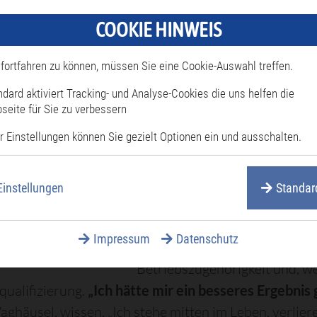
COOKIE HINWEIS
Optimismus und Enttäuschung
alles herrschte vor. Recht
unt
fortfahren zu können, müssen Sie eine Cookie-Auswahl treffen.
einige Werksangehörigen vor
ndard aktiviert Tracking- und Analyse-Cookies die uns helfen die
Betriebsversammlung ab
, al
seite für Sie zu verbessern
zusammenstand und aufgewühlt
r Einstellungen können Sie gezielt Optionen ein und ausschalten.
Stellung nehmen, wenn, dann
glaube gar nichts mehr, die lüg
Einstellungen
Standar
Mann eine Frage ab.
Teilweise gelobt wurden die 
Impressum
Datenschutz
erfreulicher Höhe“, die dabe
Betriebszugehörigkeit und, we
qualifizierung.
„Ich hätte mir ein besseres Ergebnis
häusel, wissen. „Ich stehe mitten im Leben, verliere