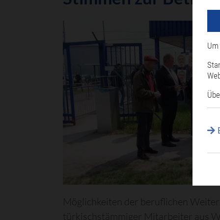
Um 
Sta
Web
Übe
Möglichkeiten der beruflichen Weiter
türkischstämmiger Mitarbeiter aus Wag