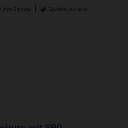
n
eichte Sprache
Gebärdensprache
psburg mit 890