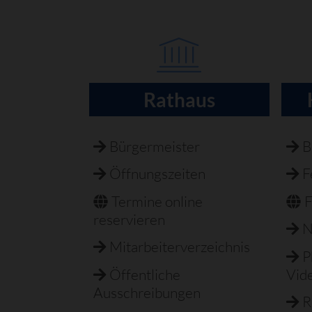
Rathaus
Navigation
überspringen
Bürgermeister
B
Öffnungszeiten
F
Termine online
F
reservieren
N
Mitarbeiterverzeichnis
P
Öffentliche
Vid
Ausschreibungen
R