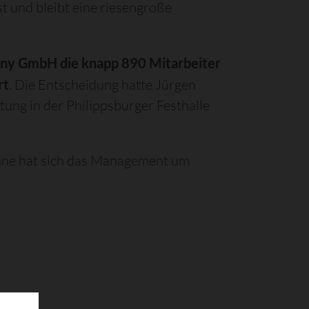
t und bleibt eine riesengroße
any GmbH die knapp 890 Mitarbeiter
rt
. Die Entscheidung hatte Jürgen
tung in der Philippsburger Festhalle
läne hat sich das Management um