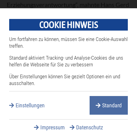
Erziehungsverantwortung“, mahnte Hans Gerd
Coenen (CDU). Probleme sieht Jasmine
Kirschner (LDP) darin, dass zuhause oft nicht
COOKIE HINWEIS
Deutsch gesprochen werde. Nach Peter Steinel
Um fortfahren zu können, müssen Sie eine Cookie-Auswahl
(Uli) liegt die Hauptverantwortung bei den
treffen.
Eltern. Für Peter Kremer (FW) ist und bleibt die
Standard aktiviert Tracking- und Analyse-Cookies die uns
Sprachförderung ein unverzichtbarer
helfen die Webseite für Sie zu verbessern
Erziehungsbestandteil.
Über Einstellungen können Sie gezielt Optionen ein und
ausschalten.
W. Schmidhuber
Einstellungen
Standard
Zurück
Impressum
Datenschutz