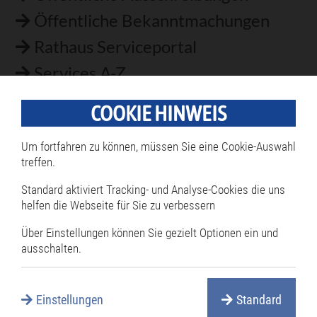
Öffentliche Bekanntmachungen
Rathaus Serviceportal
Services A-Z
Satzungen
COOKIE HINWEIS
Stellenangebote
Um fortfahren zu können, müssen Sie eine Cookie-Auswahl
Verwaltungsgliederung
treffen.
Standard aktiviert Tracking- und Analyse-Cookies die uns
helfen die Webseite für Sie zu verbessern
Häufig gesucht
Über Einstellungen können Sie gezielt Optionen ein und
ausschalten.
Bestattungen
Ferienprogramm
Einstellungen
Standard
Fundsachen