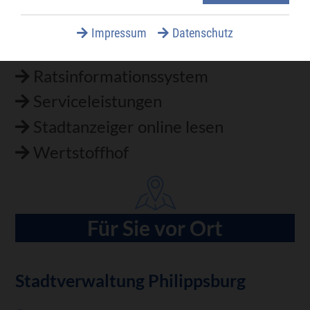
Notrufnummern
Impressum
Datenschutz
PhilMeet Videokonferenz
Ratsinformationssystem
Serviceleistungen
Stadtanzeiger online lesen
Wertstoffhof
Für Sie vor Ort
Stadtverwaltung Philippsburg