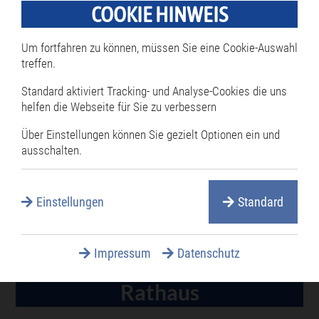
COOKIE HINWEIS
Stadtverwaltung im März 2026 ein Angebot
von der Netze BW erhalten. Bei der
Um fortfahren zu können, müssen Sie eine Cookie-Auswahl
Schlussabstimmung gab es drei
treffen.
Stimmenthaltungen von der Uli-Fraktion.
Standard aktiviert Tracking- und Analyse-Cookies die uns
helfen die Webseite für Sie zu verbessern
Über Einstellungen können Sie gezielt Optionen ein und
W. Schmidhuber
ausschalten.
Zurück
Einstellungen
Standard
Impressum
Datenschutz
Rathaus
Navigation
überspringen