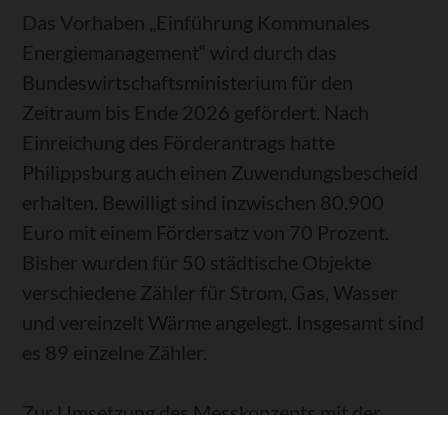
Das Vorhaben „Einführung Kommunales
Energiemanagement“ wird durch das
Bundeswirtschaftsministerium für den
Zeitraum bis Ende 2026 gefördert. Nach
Einreichung des Förderantrags hatte
Philippsburg auch einen Zuwendungsbescheid
erhalten. Bewilligt sind inzwischen 80.900
Euro mit einem Fördersatz von 70 Prozent.
Bisher wurden für 50 städtische Objekte
verschiedene Zähler für Strom, Gas, Wasser
und vereinzelt Wärme angelegt. Insgesamt sind
es 89 einzelne Zähler.
Zur Umsetzung des Messkonzepts mit der
automatischen Zählerfernauslesung hat die