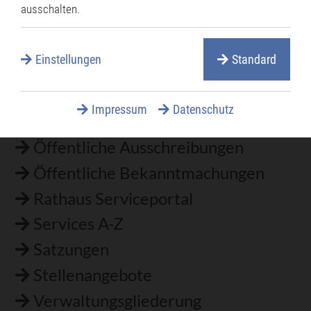
Rathaus
ausschalten.
Navigation
überspringen
Bürgermeister
Einstellungen
Standard
Öffnungszeiten
Termine online reservieren
Impressum
Datenschutz
Mitarbeiterverzeichnis
Öffentliche Ausschreibungen
Öffentliche Bekanntmachungen
Rathaus Serviceportal
Services A-Z
Satzungen
Stellenangebote
Verwaltungsgliederung