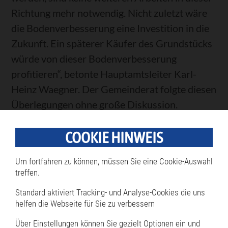
Richtung mehr notwendig. Nicht zuletzt wäre
die Bodenverbesserung eine Investition in die
Zukunft. Ein späterer Käufer des Grundstücks
würde von dieser Bodenverbesserung
profitieren“, betonte Hauptamtsleiter Karl-
Heinz Waegner. Der Gemeinderat folgte diesen
Überlegungen ohne große Diskussion.
(Schmidhuber)
COOKIE HINWEIS
Um fortfahren zu können, müssen Sie eine Cookie-Auswahl
Zurück
treffen.
Standard aktiviert Tracking- und Analyse-Cookies die uns
helfen die Webseite für Sie zu verbessern
Über Einstellungen können Sie gezielt Optionen ein und