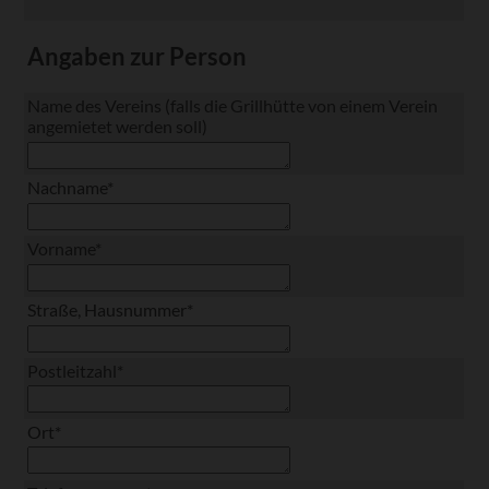
Angaben zur Person
Name des Vereins (falls die Grillhütte von einem Verein
angemietet werden soll)
Pflichtfeld
Nachname
*
Pflichtfeld
Vorname
*
Pflichtfeld
Straße, Hausnummer
*
Pflichtfeld
Postleitzahl
*
Pflichtfeld
Ort
*