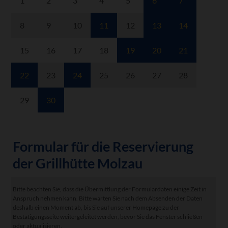
1
2
3
4
5
6
7
8
9
10
11
12
13
14
15
16
17
18
19
20
21
22
23
24
25
26
27
28
29
30
Formular für die Reservierung
der Grillhütte Molzau
Bitte beachten Sie, dass die Übermittlung der Formulardaten einige Zeit in
Anspruch nehmen kann. Bitte warten Sie nach dem Absenden der Daten
deshalb einen Moment ab, bis Sie auf unserer Homepage zu der
Bestätigungsseite weitergeleitet werden, bevor Sie das Fenster schließen
oder aktualisieren.