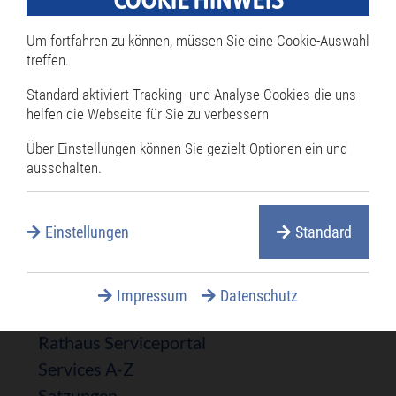
Um fortfahren zu können, müssen Sie eine Cookie-Auswahl
treffen.
* Diese Felder sind Pflichtfelder und müssen ausgefüllt werden.
Standard aktiviert Tracking- und Analyse-Cookies die uns
Rathaus & Politik
helfen die Webseite für Sie zu verbessern
Über Einstellungen können Sie gezielt Optionen ein und
Navigation
Rathaus
ausschalten.
überspringen
Bürgermeister
Öffnungszeiten
Einstellungen
Standard
Termine online reservieren
Mitarbeiterverzeichnis
Öffentliche Ausschreibungen
Impressum
Datenschutz
Öffentliche Bekanntmachungen
Rathaus Serviceportal
Services A-Z
Satzungen