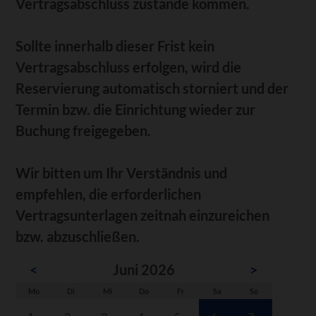
Vertragsabschluss zustande kommen.
Sollte innerhalb dieser Frist kein
Vertragsabschluss erfolgen, wird die
Reservierung automatisch storniert und der
Termin bzw. die Einrichtung wieder zur
Buchung freigegeben.
Wir bitten um Ihr Verständnis und
empfehlen, die erforderlichen
Vertragsunterlagen zeitnah einzureichen
bzw. abzuschließen.
<
Juni 2026
>
ntag
enstag
ttwoch
nnerstag
eitag
mstag
nntag
Mo
Di
Mi
Do
Fr
Sa
So