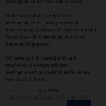
Vertragsabschluss zustande kommen.
Sollte innerhalb dieser Frist kein
Vertragsabschluss erfolgen, wird die
Reservierung automatisch storniert und der
Termin bzw. die Einrichtung wieder zur
Buchung freigegeben.
Wir bitten um Ihr Verständnis und
empfehlen, die erforderlichen
Vertragsunterlagen zeitnah einzureichen
bzw. abzuschließen.
<
Juni 2026
>
ntag
enstag
ttwoch
nnerstag
eitag
mstag
nntag
Mo
Di
Mi
Do
Fr
Sa
So