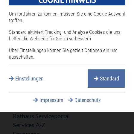
Um fortfahren zu können, müssen Sie eine Cookie-Auswahl
treffen.
* Diese Felder sind Pflichtfelder und müssen ausgefüllt werden.
Standard aktiviert Tracking- und Analyse-Cookies die uns
Rathaus & Politik
helfen die Webseite für Sie zu verbessern
Über Einstellungen können Sie gezielt Optionen ein und
Navigation
Rathaus
ausschalten.
überspringen
Bürgermeister
Öffnungszeiten
Einstellungen
Standard
Termine online reservieren
Mitarbeiterverzeichnis
Öffentliche Ausschreibungen
Impressum
Datenschutz
Öffentliche Bekanntmachungen
Rathaus Serviceportal
Services A-Z
Satzungen