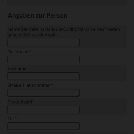
Angaben zur Person
Name des Vereins (falls die Grillhütte von einem Verein
angemietet werden soll)
Pflichtfeld
Nachname
*
Pflichtfeld
Vorname
*
Pflichtfeld
Straße, Hausnummer
*
Pflichtfeld
Postleitzahl
*
Pflichtfeld
Ort
*