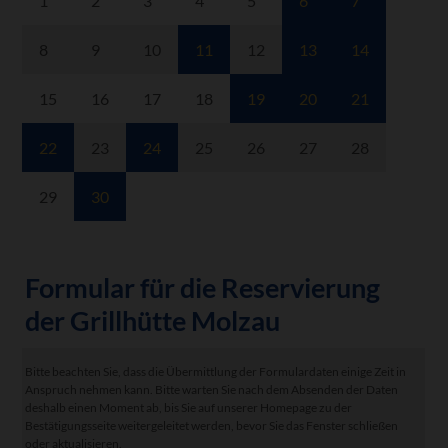
1
2
3
4
5
6
7
8
9
10
11
12
13
14
15
16
17
18
19
20
21
22
23
24
25
26
27
28
29
30
Formular für die Reservierung
der Grillhütte Molzau
Bitte beachten Sie, dass die Übermittlung der Formulardaten einige Zeit in
Anspruch nehmen kann. Bitte warten Sie nach dem Absenden der Daten
deshalb einen Moment ab, bis Sie auf unserer Homepage zu der
Bestätigungsseite weitergeleitet werden, bevor Sie das Fenster schließen
oder aktualisieren.