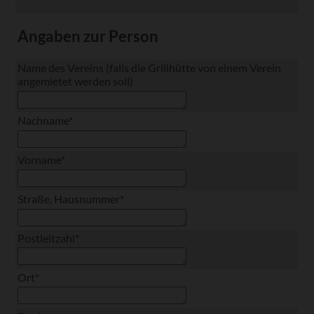
Angaben zur Person
Name des Vereins (falls die Grillhütte von einem Verein
angemietet werden soll)
Pflichtfeld
Nachname
*
Pflichtfeld
Vorname
*
Pflichtfeld
Straße, Hausnummer
*
Pflichtfeld
Postleitzahl
*
Pflichtfeld
Ort
*