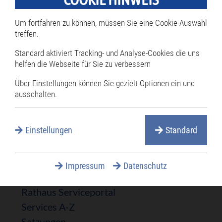
Um fortfahren zu können, müssen Sie eine Cookie-Auswahl
treffen.
* Diese Felder sind Pflichtfelder und müssen ausgefüllt werden.
Standard aktiviert Tracking- und Analyse-Cookies die uns
Rathaus & Politik
helfen die Webseite für Sie zu verbessern
Über Einstellungen können Sie gezielt Optionen ein und
Navigation
Rathaus
ausschalten.
überspringen
Bürgermeister
Öffnungszeiten
Einstellungen
Standard
Termine online reservieren
Mitarbeiterverzeichnis
Öffentliche Ausschreibungen
Impressum
Datenschutz
Öffentliche Bekanntmachungen
Rathaus Serviceportal
Services A-Z
Satzungen