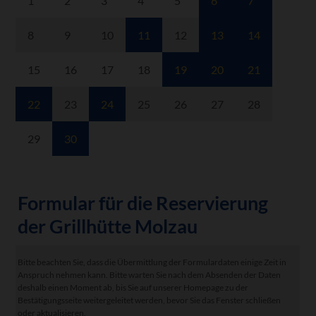
1
2
3
4
5
6
7
8
9
10
11
12
13
14
15
16
17
18
19
20
21
22
23
24
25
26
27
28
29
30
Formular für die Reservierung
der Grillhütte Molzau
Bitte beachten Sie, dass die Übermittlung der Formulardaten einige Zeit in
Anspruch nehmen kann. Bitte warten Sie nach dem Absenden der Daten
deshalb einen Moment ab, bis Sie auf unserer Homepage zu der
Bestätigungsseite weitergeleitet werden, bevor Sie das Fenster schließen
oder aktualisieren.