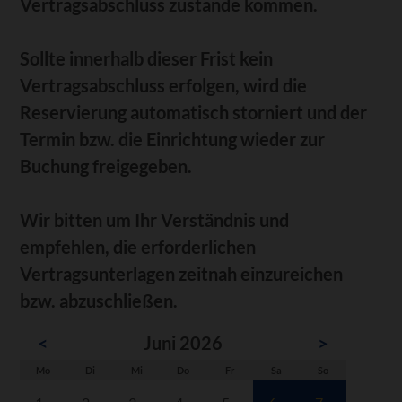
Vertragsabschluss zustande kommen.
Sollte innerhalb dieser Frist kein
Vertragsabschluss erfolgen, wird die
Reservierung automatisch storniert und der
Termin bzw. die Einrichtung wieder zur
Buchung freigegeben.
Wir bitten um Ihr Verständnis und
empfehlen, die erforderlichen
Vertragsunterlagen zeitnah einzureichen
bzw. abzuschließen.
<
Juni 2026
>
ntag
enstag
ttwoch
nnerstag
eitag
mstag
nntag
Mo
Di
Mi
Do
Fr
Sa
So