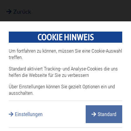
Zurück
COOKIE HINWEIS
Rathaus
Um fortfahren zu können, müssen Sie eine Cookie-Auswahl
treffen.
Navigation
überspringen
Bürgermeister
Standard aktiviert Tracking- und Analyse-Cookies die uns
helfen die Webseite für Sie zu verbessern
Öffnungszeiten
Termine online reservieren
Über Einstellungen können Sie gezielt Optionen ein und
ausschalten.
Mitarbeiterverzeichnis
Öffentliche Ausschreibungen
Einstellungen
Standard
Öffentliche Bekanntmachungen
Rathaus Serviceportal