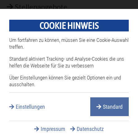
Stellenangebote
Verwaltungsgliederung
COOKIE HINWEIS
Um fortfahren zu können, müssen Sie eine Cookie-Auswahl
treffen.
Häufig gesucht
Standard aktiviert Tracking- und Analyse-Cookies die uns
helfen die Webseite für Sie zu verbessern
Bestattungen
Ferienprogramm
Über Einstellungen können Sie gezielt Optionen ein und
ausschalten.
Fundsachen
Notrufnummern
Einstellungen
Standard
PhilMeet Videokonferenz
Ratsinformationssystem
Impressum
Datenschutz
Serviceleistungen