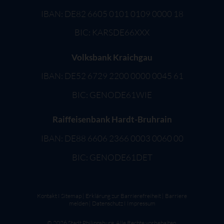
IBAN: DE82 6605 0101 0109 0000 18
BIC: KARSDE66XXX
Volksbank Kraichgau
IBAN: DE52 6729 2200 0000 0045 61
BIC: GENODE61WIE
Raiffeisenbank Hardt-Bruhrain
IBAN: DE88 6606 2366 0003 0060 00
BIC: GENODE61DET
Kontakt
I
Sitemap
|
Erklärung zur Barrierefreiheit
|
Barriere
melden
|
Datenschutz
I
Impressum
©
2026
Stadt Philippsburg. Alle Rechte vorbehalten.