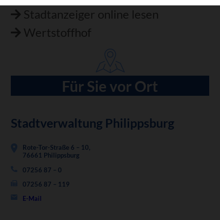
Stadtanzeiger online lesen
Wertstoffhof
Für Sie vor Ort
Stadtverwaltung Philippsburg
Rote-Tor-Straße 6 – 10,
76661 Philippsburg
07256 87 – 0
07256 87 – 119
E-Mail