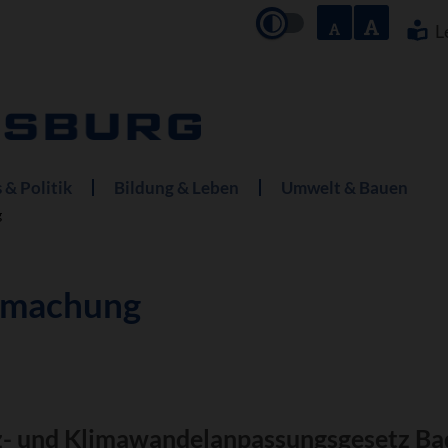
Navigation
überspringe
L
 & Politik
Bildung & Leben
Umwelt & Bauen
g
tmachung
tz- und Klimawandelanpassungsgesetz 