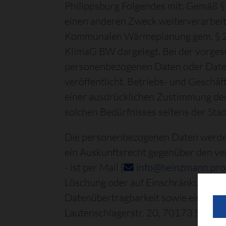
Philippsburg Folgendes mit: Gemäß §
einen anderen Zweck weiterverarbeit
Kommunalen Wärmeplanung gem. § 27 
KlimaG BW dargelegt. Bei der vorge
personenbezogenen Daten oder Daten
veröffentlicht. Betriebs- und Geschä
einer ausdrücklichen Zustimmung der
solchen Bedürfnisses seitens der Stad
Die personenbezogenen Daten werden
ein Auskunftsrecht gegenüber den ve
- ist per Mail [
info@heinzmann.pro
Löschung oder auf Einschränkung der
Datenübertragbarkeit sowie ein Besc
Lautenschlagerstr. 20, 70173 Stuttga