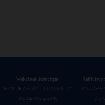
Volksbank Kraichgau
Raiffeisen
IBAN: DE52 6729 2200 0000 0045 61
IBAN: DE88 
BIC: GENODE61WIE
BIC: