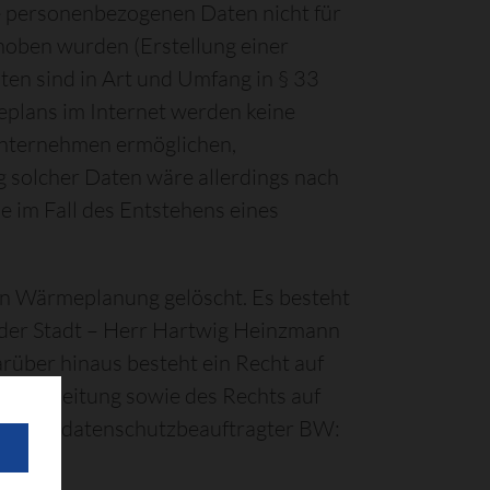
e personenbezogenen Daten nicht für
hoben wurden (Erstellung einer
n sind in Art und Umfang in § 33
plans im Internet werden keine
unternehmen ermöglichen,
g solcher Daten wäre allerdings nach
 im Fall des Entstehens eines
n Wärmeplanung gelöscht. Es besteht
 der Stadt – Herr Hartwig Heinzmann
arüber hinaus besteht ein Recht auf
Verarbeitung sowie des Rechts auf
 Landesdatenschutzbeauftragter BW: