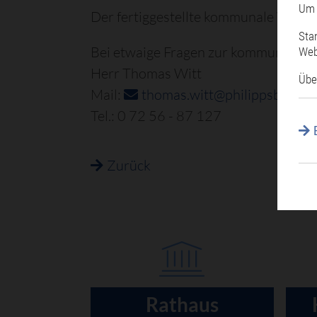
Um 
Der fertiggestellte kommunale Wärmep
Sta
Bei etwaige Fragen zur kommunalen 
Web
Herr Thomas Witt
Übe
Mail:
thomas.witt@philippsburg.d
Tel.: 0 72 56 - 87 127
Zurück
Rathaus