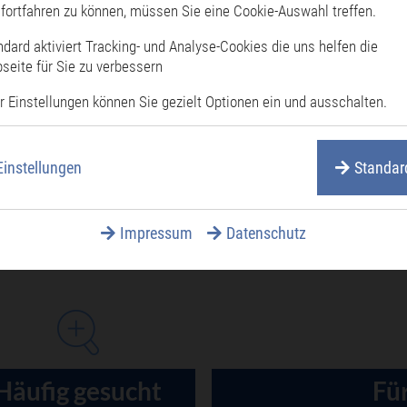
fortfahren zu können, müssen Sie eine Cookie-Auswahl treffen.
lan wird auf der Website der Stadt Philippsburg ver
ndard aktiviert Tracking- und Analyse-Cookies die uns helfen die
Wärmeplanung steht Ihnen unser Klimamanager zu V
seite für Sie zu verbessern
r Einstellungen können Sie gezielt Optionen ein und ausschalten.
e
Einstellungen
Standar
Impressum
Datenschutz
Häufig gesucht
Für