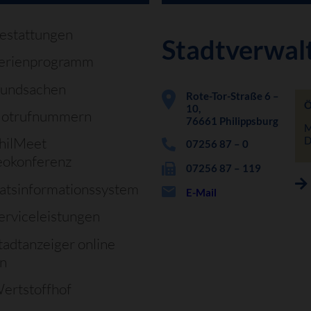
estattungen
Stadtverwal
erienprogramm
undsachen
Rote-Tor-Straße 6 –
Ö
10,
otrufnummern
76661 Philippsburg
M
D
hilMeet
07256 87 – 0
eokonferenz
07256 87 – 119
atsinformationssystem
E-Mail
erviceleistungen
tadtanzeiger online
en
ertstoffhof