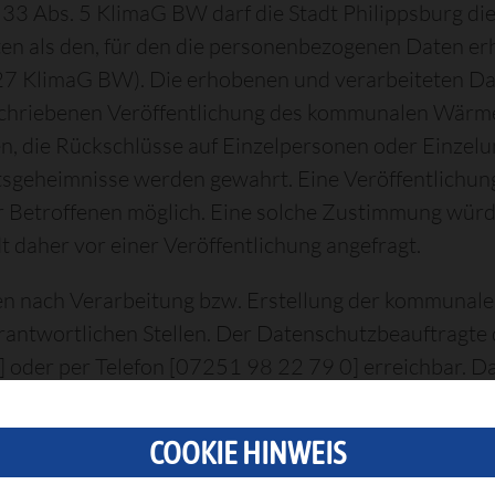
 33 Abs. 5 KlimaG BW darf die Stadt Philippsburg di
en als den, für den die personenbezogenen Daten er
KlimaG BW). Die erhobenen und verarbeiteten Date
schriebenen Veröffentlichung des kommunalen Wärme
, die Rückschlüsse auf Einzelpersonen oder Einzel
ftsgeheimnisse werden gewahrt. Eine Veröffentlichun
 Betroffenen möglich. Eine solche Zustimmung würde
t daher vor einer Veröffentlichung angefragt.
 nach Verarbeitung bzw. Erstellung der kommunale
rantwortlichen Stellen. Der Datenschutzbeauftragte
] oder per Telefon [07251 98 22 79 0] erreichbar. D
 Verarbeitung und ein Widerspruchsrecht gegen die 
hwerderecht bei der zuständigen Aufsichtsbehörde:
COOKIE HINWEIS
rt.