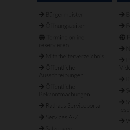
Navigation
überspringen
Bürgermeister
B
Öffnungszeiten
F
Termine online
F
reservieren
N
Mitarbeiterverzeichnis
P
Öffentliche
Vid
Ausschreibungen
R
Öffentliche
S
Bekanntmachungen
S
Rathaus Serviceportal
les
Services A-Z
W
Satzungen