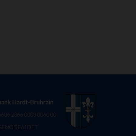
bank Hardt-Bruhrain
6606 2366 0003 0060 00
 GENODE61DET