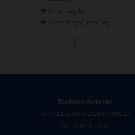
Stellenangebote
Verwaltungsgliederung
Sparkasse Karlsruhe
IBAN: DE82 6605 0101 0109 0000 18
BIC: KARSDE66XXX