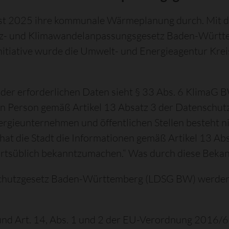
rbst 2025 ihre kommunale Wärmeplanung durch. Mit 
z- und Klimawandelanpassungsgesetz Baden-Württ
itiative wurde die Umwelt- und Energieagentur Krei
r erforderlichen Daten sieht § 33 Abs. 6 KlimaG B
enen Person gemäß Artikel 13 Absatz 3 der Datenschu
rgieunternehmen und öffentlichen Stellen besteht n
hat die Stadt die Informationen gemäß Artikel 13 Abs
tsüblich bekanntzumachen.“ Was durch diese Beka
schutzgesetz Baden-Württemberg (LDSG BW) werden 
.
und Art. 14, Abs. 1 und 2 der EU-Verordnung 2016/67