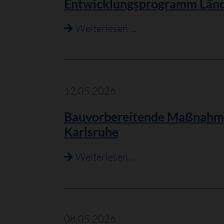
Entwicklungsprogramm Länd
Kommunen
Entwicklungsprogr
Weiterlesen …
Ländlicher
Raum
(ELR)
12.05.2026
Bauvorbereitende Maßnahme
Karlsruhe
Bauvorbereitende
Weiterlesen …
Maßnahmen
der
TransnetBW
zum
08.05.2026