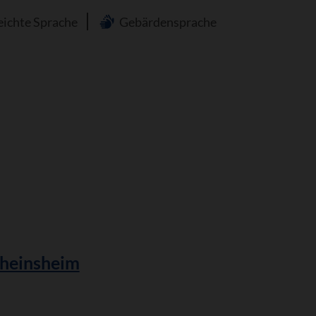
n
eichte Sprache
Gebärdensprache
Rheinsheim