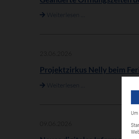
Geänderte
Weiterlesen …
Öffnungszeiten
des
Wertstoffhofes
während
23.06.2026
der
Projektzirkus Nelly beim Fe
Sommermonate
Projektzirkus
Weiterlesen …
Nelly
beim
Ferienprogramm
Um 
Philippsburg
09.06.2026
Sta
Web