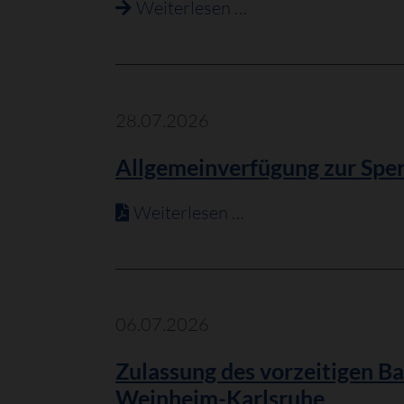
Erbbaurechtsverga
Weiterlesen …
nördlich
im
des
Neubaugebiet
Weiherwegs
„Erlenwiesen
II
28.07.2026
+
Allgemeinverfügung zur Sperr
III“
Weiterlesen …
06.07.2026
Zulassung des vorzeitigen 
Weinheim-Karlsruhe