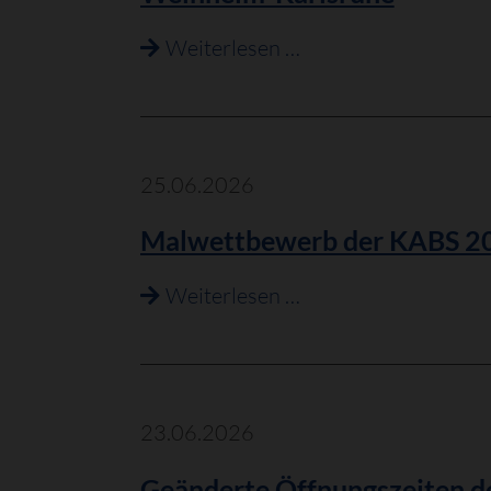
Zulassung
Weiterlesen …
des
vorzeitigen
Baubeginns
der
25.06.2026
TransnetBW
Malwettbewerb der KABS 2
zum
Vorhaben
Malwettbewerb
Weiterlesen …
Nr.
der
19,
KABS
Netzverstärkung
2026
Weinheim-
23.06.2026
Karlsruhe
Geänderte Öffnungszeiten 