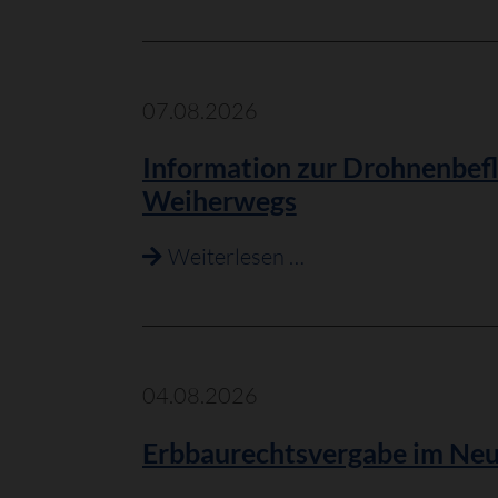
Telekom
modernisiert
Mobilfunkstandort
in
07.08.2026
Philippsburg-
Information zur Drohnenbefli
Rheinsheim
Weiherwegs
Information
Weiterlesen …
zur
Drohnenbefliegung
im
Bereich
04.08.2026
der
Erbbaurechtsvergabe im Neub
Philippsburger
Straße