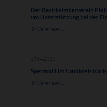
Vorhaben
Der Bezirksimkerverein Phili
19,
um Unterstützung bei der Ei
Netzverstärkung
Weinheim-
Der
Weiterlesen …
Karlsruhe
Bezirksimkerverein
Philippsburg
e.V.
bittet
17.04.2026
gemeinsam
Sperrmüll im Landkreis Karl
mit
der
Sperrmüll
Weiterlesen …
Stadt
im
Philippsburg
Landkreis
weiterhin
Karlsruhe: