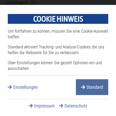
Lessingstr. 31
76661 Philippsburg
COOKIE HINWEIS
Tel.: 0 7256 87 235
Um fortfahren zu können, müssen Sie eine Cookie-Auswahl
Öffnungszeiten
treffen.
Standard aktiviert Tracking- und Analyse-Cookies die uns
Eintrittspreise
helfen die Webseite für Sie zu verbessern
Über Einstellungen können Sie gezielt Optionen ein und
Becken und Anlage
ausschalten.
Bildergalerie
Einstellungen
Standard
Impressum
Datenschutz