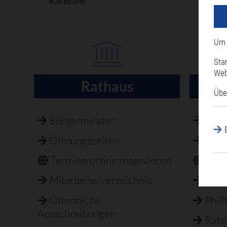
Karlsruhe
Um 
Sta
Web
Rathaus
H
Übe
Navigation
überspringen
Bürgermeister
Best
Öffnungszeiten
Feri
Termine online reservieren
Fun
Mitarbeiterverzeichnis
Not
Öffentliche
Phil
Ausschreibungen
Rats