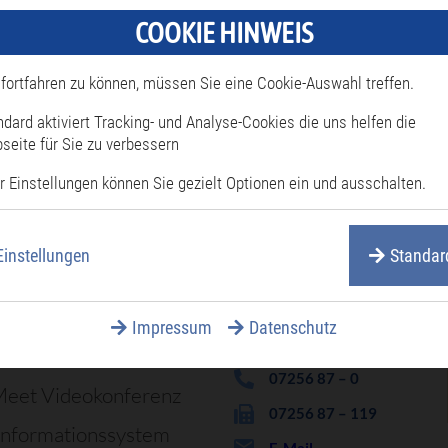
COOKIE HINWEIS
fortfahren zu können, müssen Sie eine Cookie-Auswahl treffen.
ndard aktiviert Tracking- und Analyse-Cookies die uns helfen die
seite für Sie zu verbessern
äufig gesucht
r Einstellungen können Sie gezielt Optionen ein und ausschalten.
attungen
Stadtverwal
Einstellungen
Standar
enprogramm
dsachen
Impressum
Datenschutz
Rote-Tor-Straße 6 – 10,
76661 Philippsburg
rufnummern
07256 87 – 0
Meet Videokonferenz
07256 87 – 119
informationssystem
E-Mail