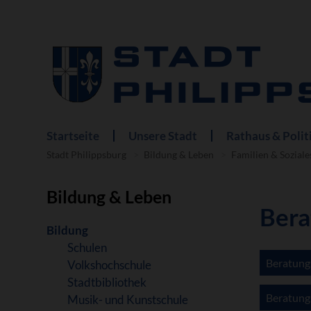
Startseite
Unsere Stadt
Rathaus & Polit
Navigation
überspringen
Stadt Philippsburg
Bildung & Leben
Familien & Soziale
Bildung & Leben
Bera
Navigation
Bildung
überspringen
Schulen
Beratungs
Volkshochschule
Stadtbibliothek
Beratungs
Musik- und Kunstschule