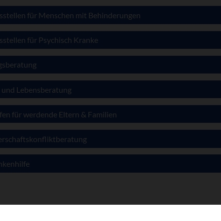
sstellen für Menschen mit Behinderungen
stellen für Psychisch Kranke
gsberatung
- und Lebensberatung
fen für werdende Eltern & Familien
rschaftskonfliktberatung
nkenhilfe