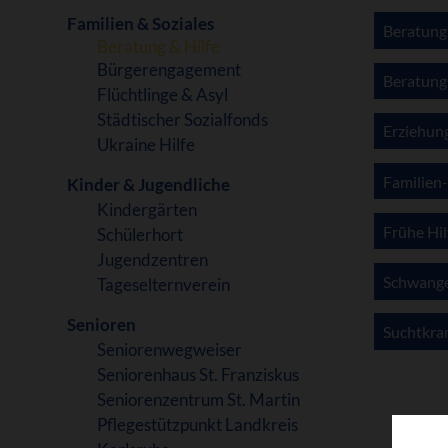
Familien & Soziales
Beratung
Beratung & Hilfe
Bürgerengagement
Beratungs
Flüchtlinge & Asyl
Städtischer Sozialfonds
Erziehun
Ukraine Hilfe
Familien
Kinder & Jugendliche
Kindergärten
Frühe Hil
Schülerhort
Jugendzentren
Schwange
Tageselternverein
Senioren
Suchtkra
Seniorenwegweiser
Seniorenhaus St. Franziskus
Seniorenzentrum St. Martin
Pflegestützpunkt Landkreis