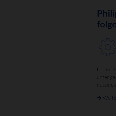
Phil
folg
Helfen S
unter ge
nutzen, 
Weiter