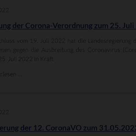
gestartet
022
ng der Corona-Verordnung zum 25. Juli
chluss vom 19. Juli 2022 hat die Landesregierung 
en gegen die Ausbreitung des Coronavirus (Coro
25. Juli 2022 in Kraft.
Änderung
rlesen …
der
Corona-
Verordnung
zum
022
25.
derung der 12. CoronaVO zum 31.05.202
Juli