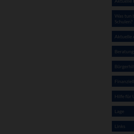
Aktuelle
Was tun 
Schulen?
Aktuelle
Beratung
Bürgerhil
Finanzie
Hilfe fü
Lage
Links