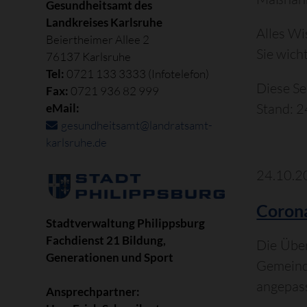
Gesundheitsamt des
Landkreises Karlsruhe
Alles Wi
Beiertheimer Allee 2
Sie wich
76137 Karlsruhe
Tel:
0721 133 3333 (Infotelefon)
Diese Sei
Fax:
0721 936 82 999
Stand: 
eMail:
gesundheitsamt@landratsamt-
karlsruhe.de
24.10.2
Corona
Stadtverwaltung Philippsburg
Fachdienst 21 Bildung,
Die Übe
Generationen und Sport
Gemeinde
angepass
Ansprechpartner: