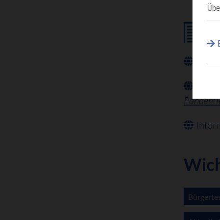
Übe
Info
Info
Pandemi
Info
Wich
Bürgertes