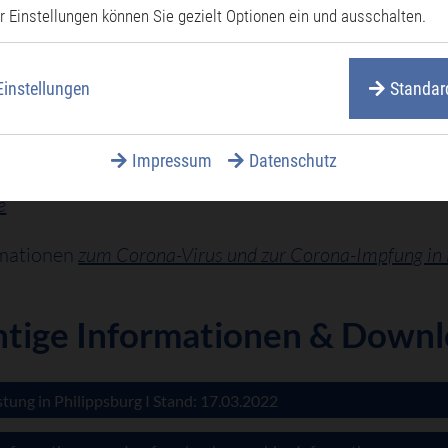
r Einstellungen können Sie gezielt Optionen ein und ausschalten.
Einstellungen
Standar
rmationen
zum Corona-Virus
in Gebärdensprache und in 
Impressum
Datenschutz
rmationen
zum Corona-Virus
in leichter Sprache und Ant
e
rmationen
zum Corona-Virus und zur Corona-Impfung in 
tige Informationen & Downlo
tung in Philippsburg I Stand: 17.03.2022