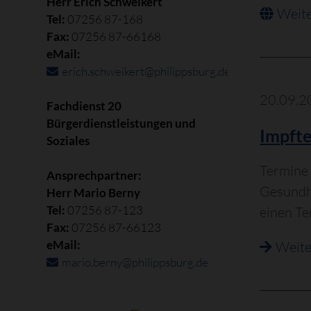
Herr Erich Schweikert
Weite
Tel:
07256 87-168
Fax:
07256 87-66168
eMail:
erich.schweikert@philippsburg.de
20.09.2
Fachdienst 20
Bürgerdienstleistungen und
Impfte
Soziales
Termine 
Ansprechpartner:
Gesundhe
Herr Mario Berny
Tel:
07256 87-123
einen T
Fax:
07256 87-66123
eMail:
Weite
mario.berny@philippsburg.de