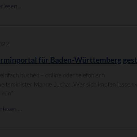
rlesen …
022
rminportal für Baden-Württemberg gest
einfach buchen – online oder telefonisch
itsminister Manne Lucha: „Wer sich impfen lassen 
ermin“
Impfterminportal
rlesen …
für
Baden-
Württemberg