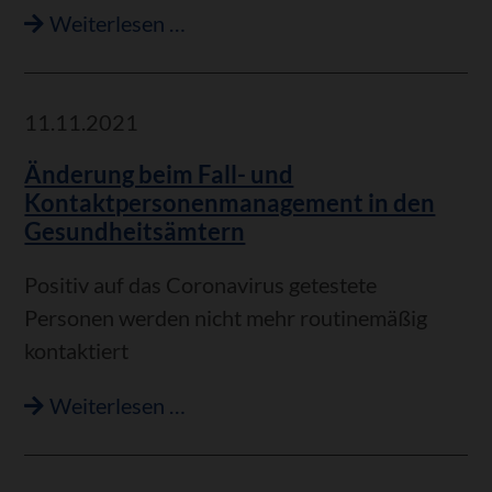
Achtung:
Weiterlesen …
Dauerhafte
Impfangebote
im
11.11.2021
Landkreis
Änderung beim Fall- und
Karlsruhe!
Kontaktpersonenmanagement in den
Gesundheitsämtern
Positiv auf das Coronavirus getestete
Personen werden nicht mehr routinemäßig
kontaktiert
Änderung
Weiterlesen …
beim
Fall-