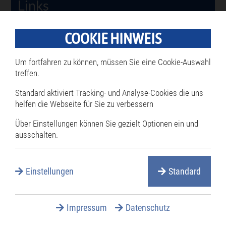
Links
COOKIE HINWEIS
Philippsburg Betriebe bieten in
der Corona-Krise folgende
Um fortfahren zu können, müssen Sie eine Cookie-Auswahl
Dienste an
treffen.
Standard aktiviert Tracking- und Analyse-Cookies die uns
helfen die Webseite für Sie zu verbessern
Über Einstellungen können Sie gezielt Optionen ein und
ausschalten.
Helfen Sie mit und unterstützen Sie unseren
lokalen Handel und die lokale Gastronomie, in
Einstellungen
Standard
dem Sie unter geänderten Rahmenbedingen
gerade jetzt online die Angebote oder die
Impressum
Datenschutz
Abhol- und Lieferdienste nutzen, die bereits