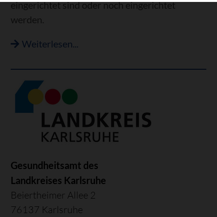
eingerichtet sind oder noch eingerichtet
werden.
Weiterlesen...
Gesundheitsamt des
Landkreises Karlsruhe
Beiertheimer Allee 2
76137 Karlsruhe