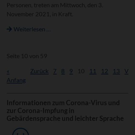
Personen, treten am Mittwoch, den 3.
November 2021, in Kraft.
Beschränkungen
Weiterlesen …
der
Warnstufe
ab
Seite 10 von 59
Mittwoch,
«
Zurück
7
8
9
10
11
12
13
Vor
3.
Anfang
November
2021
Informationen zum Corona-Virus und
zur Corona-Impfung in
Gebärdensprache und leichter Sprache