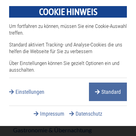
Ortsfamilienbücher
COOKIE HINWEIS
ÖPNV
Stadtarchiv
Um fortfahren zu können, müssen Sie eine Cookie-Auswahl
treffen.
Städtepartnerschaft
Statistiken
Standard aktiviert Tracking- und Analyse-Cookies die uns
helfen die Webseite für Sie zu verbessern
Tourismus
Über Einstellungen können Sie gezielt Optionen ein und
Altstadtrundgang
ausschalten.
Denkmale
Festungsmodell
Einstellungen
Standard
Museen
Rat/Arthaus
Wandbilder
Impressum
Datenschutz
Wandern und Radfahren
Gastronomie & Übernachtung