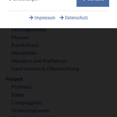
Tourismus
Altstadtrundgang
Impressum
Datenschutz
Denkmale
Festungsmodell
Museen
Rat/Arthaus
Wandbilder
Wandern und Radfahren
Gastronomie & Übernachtung
Freizeit
PhilMeet
Bäder
Campingplatz
Ferienprogramm