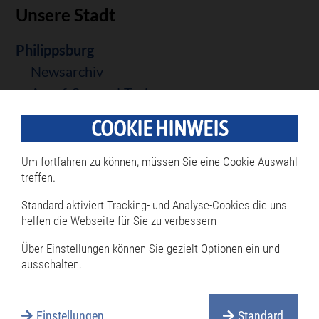
Unsere Stadt
Navigation
Philippsburg
überspringen
Newsarchiv
Anruf-Sammel-Taxi
Ehrenbürger
COOKIE HINWEIS
Freiwillige Feuerwehr
Heimatliteratur
Um fortfahren zu können, müssen Sie eine Cookie-Auswahl
Geschichte
treffen.
Informationsbroschüre
Standard aktiviert Tracking- und Analyse-Cookies die uns
Ortsfamilienbücher
helfen die Webseite für Sie zu verbessern
ÖPNV
Über Einstellungen können Sie gezielt Optionen ein und
Stadtarchiv
ausschalten.
Städtepartnerschaft
Statistiken
Einstellungen
Standard