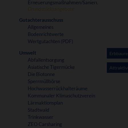
Erneuerungsmaßnahmen/Sanierung
Grundstücksangebote
Gutachterausschuss
Allgemeines
Bodenrichtwerte
Wertgutachten (PDF)
Umwelt
Erbbaurec
Abfallentsorgung
Asiatische Tigermücke
Attraktiv
Die Biotonne
Sperrmüllbörse
Hochwasserrückhalteräume
Kommunaler Klimaschutzverein
Lärmaktionsplan
Stadtwald
Trinkwasser
ZEO Carsharing