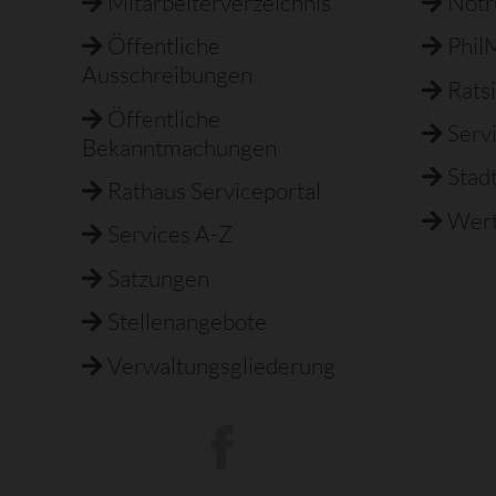
Mitarbeiterverzeichnis
Not
Öffentliche
Phil
Ausschreibungen
Rats
Öffentliche
Serv
Bekanntmachungen
Stad
Rathaus Serviceportal
Wert
Services A-Z
Satzungen
Stellenangebote
Verwaltungsgliederung