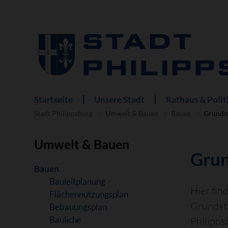
Startseite
Unsere Stadt
Rathaus & Polit
Navigation
überspringen
Stadt Philippsburg
Umwelt & Bauen
Bauen
Grunds
Umwelt & Bauen
Grun
Navigation
Bauen
überspringen
Bauleitplanung
Hier fin
Flächennutzungsplan
Grundst
Bebauungsplan
Bauliche
Philipps