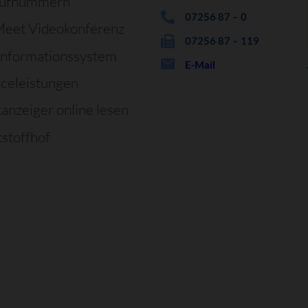
rufnummern
07256 87 – 0
Meet Videokonferenz
07256 87 – 119
informationssystem
E-Mail
iceleistungen
tanzeiger online lesen
stoffhof