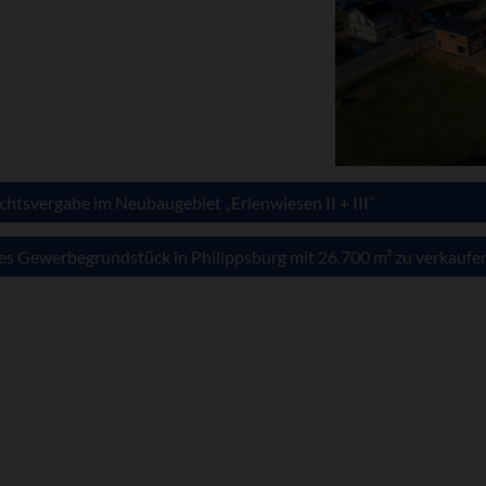
htsvergabe im Neubaugebiet „Erlenwiesen II + III“
es Gewerbegrundstück in Philippsburg mit 26.700 m² zu verkaufe