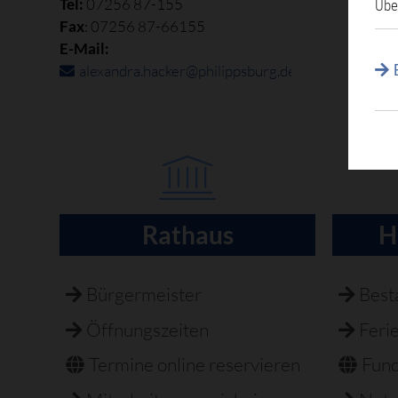
Tel:
07256 87-155
Übe
Fax
: 07256 87-66155
E-Mail:
alexandra.hacker@philippsburg.de
Rathaus
H
Navigation
überspringen
Bürgermeister
Best
Öffnungszeiten
Feri
Termine online reservieren
Fun