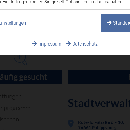
r Einstellungen können Sie gezielt Optionen ein und ausschalten.
Einstellungen
Standar
Impressum
Datenschutz
äufig gesucht
attungen
Stadtverwal
enprogramm
dsachen
Rote-Tor-Straße 6 – 10,
76661 Philippsburg