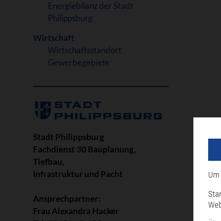
Energiebilanz der Stadt
Philippsburg
Wirtschaft
Wirtschaftsstandort
Gewerbegebiete
Stadt Philippsburg
Fachdienst 30 Bauplanung,
Tiefbau,
Infrastruktur und Pacht
Um 
Sta
Ansprechpartner:
Web
Frau Alexandra Hacker