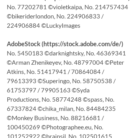
No. 77202781 ©violetkaipa, No. 214757434
©bikeriderlondon, No. 224906833 /
224906884 ©LuckyImages
AdobeStock (https://stock.adobe.com/de/)
No. 5450183 ©darknightsky, No. 46369341
©Arman Zhenikeyev, No. 48797004 ©Peter
Atkins, No. 51417941 / 70864084 /
79613393 ©Superingo, No. 58750538 /
61753797 / 79905163 ©Syda
Productions, No. 58774248 ©spass, No.
67337824 ©chika_milan, No. 84484235
©Monkey Business, No. 88216681 /
100450269 ©Photographee.eu, No.
101252922 ©brainsil, No. 102501615