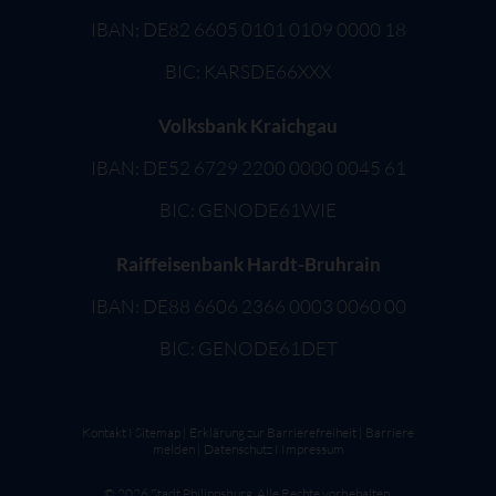
IBAN: DE82 6605 0101 0109 0000 18
BIC: KARSDE66XXX
Volksbank Kraichgau
IBAN: DE52 6729 2200 0000 0045 61
BIC: GENODE61WIE
Raiffeisenbank Hardt-Bruhrain
IBAN: DE88 6606 2366 0003 0060 00
BIC: GENODE61DET
Kontakt
I
Sitemap
|
Erklärung zur Barrierefreiheit
|
Barriere
melden
|
Datenschutz
I
Impressum
©
2026
Stadt Philippsburg. Alle Rechte vorbehalten.