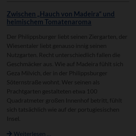
neue
Zwischen „Hauch von Madeira“ und
Bank
heimischem Tomatenaroma
für
Senioren
Der Philippsburger liebt seinen Ziergarten, der
Wiesentaler liebt genauso innig seinen
Nutzgarten. Recht unterschiedlich fallen die
Geschmäcker aus. Wie auf Madeira fühlt sich
Geza Milvich, der in der Philippsburger
Söternstraße wohnt. Wer seinen als
Prachtgarten gestalteten etwa 100
Quadratmeter großen Innenhof betritt, fühlt
sich tatsächlich wie auf der portugiesischen
Insel.
Zwischen
Weiterlesen …