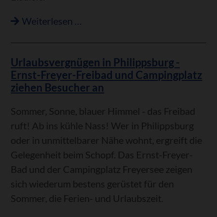
"Löwen"
Weiterlesen …
nach
gut
Urlaubsvergnügen in Philippsburg -
30
Ernst-Freyer-Freibad und Campingplatz
Jahren
ziehen Besucher an
wieder
geöffnet
Sommer, Sonne, blauer Himmel - das Freibad
ruft! Ab ins kühle Nass! Wer in Philippsburg
oder in unmittelbarer Nähe wohnt, ergreift die
Gelegenheit beim Schopf. Das Ernst-Freyer-
Bad und der Campingplatz Freyersee zeigen
sich wiederum bestens gerüstet für den
Sommer, die Ferien- und Urlaubszeit.