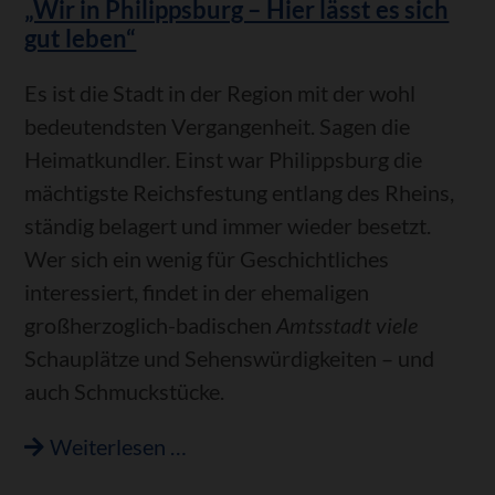
„Wir in Philippsburg – Hier lässt es sich
Philippsburger
gut leben“
Feuerwehr
Es ist die Stadt in der Region mit der wohl
bedeutendsten Vergangenheit. Sagen die
Heimatkundler. Einst war Philippsburg die
mächtigste Reichsfestung entlang des Rheins,
ständig belagert und immer wieder besetzt.
Wer sich ein wenig für Geschichtliches
interessiert, findet in der ehemaligen
großherzoglich-badischen
Amtsstadt viele
Schauplätze und Sehenswürdigkeiten – und
auch Schmuckstücke.
„Wir
Weiterlesen …
in