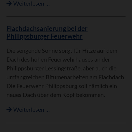
Urlaubsvergnügen
Weiterlesen …
in
Philippsburg
Flachdachsanierung bei der
-
Philippsburger Feuerwehr
Ernst-
Freyer-
Die sengende Sonne sorgt für Hitze auf dem
Freibad
Dach des hohen Feuerwehrhauses an der
und
Philippsburger Lessingstraße, aber auch die
Campingplatz
umfangreichen Bitumenarbeiten am Flachdach.
ziehen
Die Feuerwehr Philippsburg soll nämlich ein
Besucher
neues Dach über dem Kopf bekommen.
an
Flachdachsanierung
Weiterlesen …
bei
der