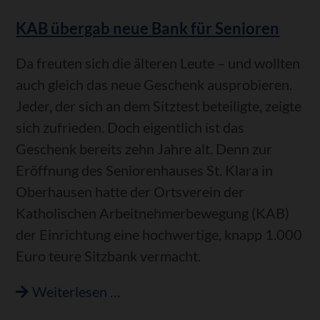
und
KAB übergab neue Bank für Senioren
Anerkennung
-
Da freuten sich die älteren Leute – und wollten
Kindergartenleiterin
auch gleich das neue Geschenk ausprobieren.
Heidelinde
Jeder, der sich an dem Sitztest beteiligte, zeigte
Odenwald
sich zufrieden. Doch eigentlich ist das
feierte
Geschenk bereits zehn Jahre alt. Denn zur
40-
Eröffnung des Seniorenhauses St. Klara in
Jähriges
Oberhausen hatte der Ortsverein der
Katholischen Arbeitnehmerbewegung (KAB)
der Einrichtung eine hochwertige, knapp 1.000
Euro teure Sitzbank vermacht.
KAB
Weiterlesen …
übergab