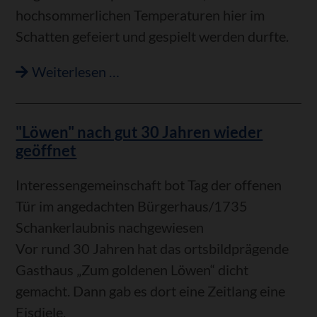
hochsommerlichen Temperaturen hier im
Schatten gefeiert und gespielt werden durfte.
Zu
Weiterlesen …
Gast
beim
"Löwen" nach gut 30 Jahren wieder
SV:
geöffnet
Begegnungscafé
in
Interessengemeinschaft bot Tag der offenen
der
Tür im angedachten Bürgerhaus/1735
Sommerfesthalle
Schankerlaubnis nachgewiesen
Vor rund 30 Jahren hat das ortsbildprägende
Gasthaus „Zum goldenen Löwen“ dicht
gemacht. Dann gab es dort eine Zeitlang eine
Eisdiele.