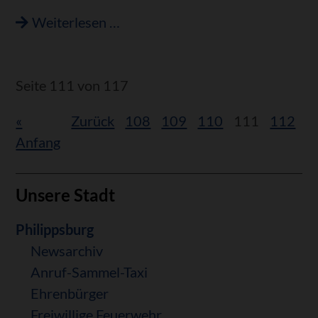
Umgestaltung
Weiterlesen …
des
Bahnhofs
Rheinsheim
Seite 111 von 117
geht
«
Zurück
108
109
110
111
112
1
voran
Anfang
Unsere Stadt
Navigation
Philippsburg
überspringen
Newsarchiv
Anruf-Sammel-Taxi
Ehrenbürger
Freiwillige Feuerwehr