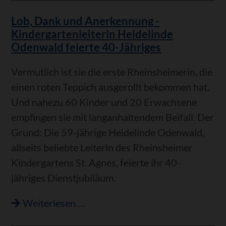
Philippsburg
Lob, Dank und Anerkennung -
–
Kindergartenleiterin Heidelinde
Hier
Odenwald feierte 40-Jähriges
lässt
es
Vermutlich ist sie die erste Rheinsheimerin, die
sich
einen roten Teppich ausgerollt bekommen hat.
gut
Und nahezu 60 Kinder und 20 Erwachsene
leben“
empfingen sie mit langanhaltendem Beifall. Der
Grund: Die 59-jährige Heidelinde Odenwald,
allseits beliebte Leiterin des Rheinsheimer
Kindergartens St. Agnes, feierte ihr 40-
jähriges Dienstjubiläum.
Lob,
Weiterlesen …
Dank