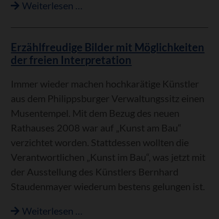
Eigenes
Weiterlesen …
Bier,
dazu
Erzählfreudige Bilder mit Möglichkeiten
Vatikanbrot
der freien Interpretation
und
Necknamen-
Immer wieder machen hochkarätige Künstler
Auflistung
aus dem Philippsburger Verwaltungssitz einen
Musentempel. Mit dem Bezug des neuen
Rathauses 2008 war auf „Kunst am Bau“
verzichtet worden. Stattdessen wollten die
Verantwortlichen „Kunst im Bau“, was jetzt mit
der Ausstellung des Künstlers Bernhard
Staudenmayer wiederum bestens gelungen ist.
Erzählfreudige
Weiterlesen …