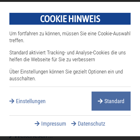
Hague angefahren werden sollen
COOKIE HINWEIS
Aus
Weiterlesen …
dem
Um fortfahren zu können, müssen Sie eine Cookie-Auswahl
Gemeinderat:
treffen.
Aus dem Gemeinderat:
Standard aktiviert Tracking- und Analyse-Cookies die uns
helfen die Webseite für Sie zu verbessern
180.000 Euro für Unimog
Über Einstellungen können Sie gezielt Optionen ein und
Viel Geld gibt die Stadt Philippsburg für die
ausschalten.
Ersatzbeschaffung eines Unimog aus.
Einmütig, trotz kritischer Nachfragen von
Stadtrat Werner Back wegen der hohen
Einstellungen
Standard
Anschaffungskosten, beschloss der
Gemeinderat einmütig den Kauf eines Unitracs
Impressum
Datenschutz
Aus
Weiterlesen …