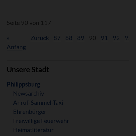
dem
Gemeinderat:
Seite 90 von 117
«
Zurück
87
88
89
90
91
92
93
Anfang
Unsere Stadt
Navigation
Philippsburg
überspringen
Newsarchiv
Anruf-Sammel-Taxi
Ehrenbürger
Freiwillige Feuerwehr
Heimatliteratur