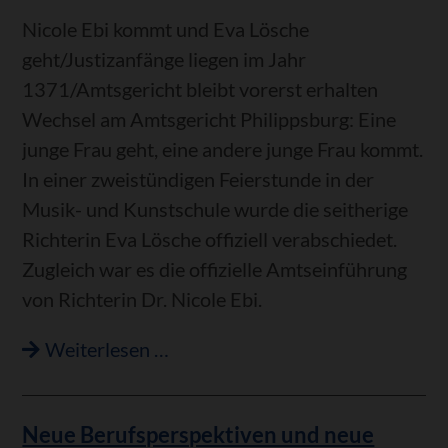
und
Nicole Ebi kommt und Eva Lösche
Versagen“
geht/Justizanfänge liegen im Jahr
1371/Amtsgericht bleibt vorerst erhalten
Wechsel am Amtsgericht Philippsburg: Eine
junge Frau geht, eine andere junge Frau kommt.
In einer zweistündigen Feierstunde in der
Musik- und Kunstschule wurde die seitherige
Richterin Eva Lösche offiziell verabschiedet.
Zugleich war es die offizielle Amtseinführung
von Richterin Dr. Nicole Ebi.
Wechsel
Weiterlesen …
am
Amtsgericht
Neue Berufsperspektiven und neue
Philippsburg