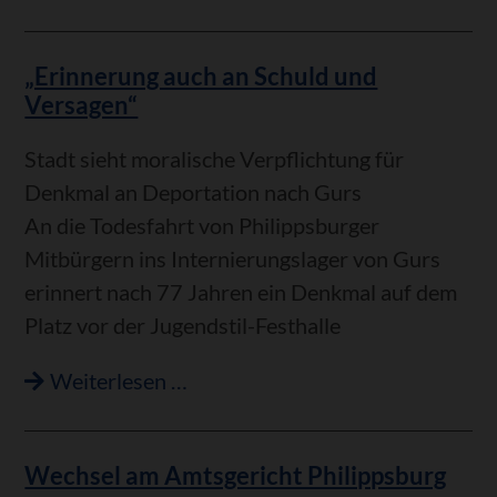
Bilder
mit
„Erinnerung auch an Schuld und
Möglichkeiten
Versagen“
der
freien
Stadt sieht moralische Verpflichtung für
Interpretation
Denkmal an Deportation nach Gurs
An die Todesfahrt von Philippsburger
Mitbürgern ins Internierungslager von Gurs
erinnert nach 77 Jahren ein Denkmal auf dem
Platz vor der Jugendstil-Festhalle
„Erinnerung
Weiterlesen …
auch
an
Wechsel am Amtsgericht Philippsburg
Schuld