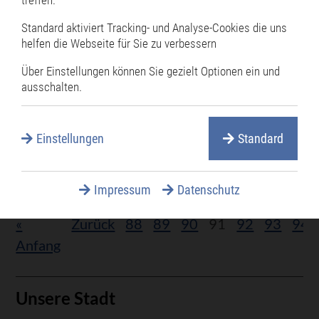
Gemeinderat einem Antrag auf Um- und
Erweiterung eines Gebetshauses in der
Standard aktiviert Tracking- und Analyse-Cookies die uns
helfen die Webseite für Sie zu verbessern
Wallgärtenstraße zugestimmt. Dabei handelt
es sich um eine Gebetsstätte der „Freikirche
Über Einstellungen können Sie gezielt Optionen ein und
ausschalten.
der Siebenten-Tage-Adventisten“.
Aus
Weiterlesen …
Einstellungen
Standard
dem
Gemeinderat:
Seite 91 von 117
Impressum
Datenschutz
«
Zurück
88
89
90
91
92
93
94
Anfang
Unsere Stadt