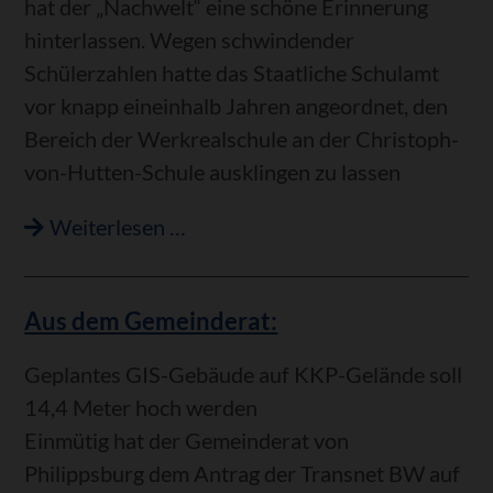
hat der „Nachwelt“ eine schöne Erinnerung
hinterlassen. Wegen schwindender
Schülerzahlen hatte das Staatliche Schulamt
vor knapp eineinhalb Jahren angeordnet, den
Bereich der Werkrealschule an der Christoph-
von-Hutten-Schule ausklingen zu lassen
Wandbilder
Weiterlesen …
zur
Erinnerung
Aus dem Gemeinderat:
an
die
Geplantes GIS-Gebäude auf KKP-Gelände soll
Auflösung
14,4 Meter hoch werden
der
Einmütig hat der Gemeinderat von
Werkrealschule
Philippsburg dem Antrag der Transnet BW auf