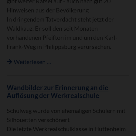
gibt weiter Rätsel auf - auch nach gut 20
Hinweisen aus der Bevölkerung
In dringendem Tatverdacht steht jetzt der
Waldkauz. Er soll den seit Monaten
vorhandenen Pfeifton im und um den Karl-
Frank-Weg in Philippsburg verursachen.
War’s
Weiterlesen …
der
Waldkauz
Wandbilder zur Erinnerung an die
oder
Auflösung der Werkrealschule
der
Maulwurfschreck?
Schulweg wurde von ehemaligen Schülern mit
Silhouetten verschönert
Die letzte Werkrealschulklasse in Huttenheim