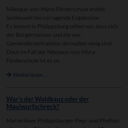
Nikolaus-von-Myra-Förderschule erzielt
landesweit hervorragende Ergebnisse
Es kommt in Philippsburg selten vor, dass sich
der Bürgermeister und die vier
Gemeinderatsfraktion dermaßen einig sind.
Doch im Fall der Nikolaus-von-Myra-
Förderschule ist es so.
Große
Weiterlesen …
Freude
in
War’s der Waldkauz oder der
Philippsburg
Maulwurfschreck?
über
Evaluierung
Mysteriöser Philippsburger Piep- und Pfeifton