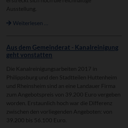
Ausstellung.
Jetzt
Weiterlesen …
Träumereien
im
Aus dem Gemeinderat - Kanalreinigung
Rathaus
geht vonstatten
-
Künstler
Die Kanalreinigungsarbeiten 2017 in
Peter
Philippsburg und den Stadtteilen Huttenheim
Boehler
und Rheinsheim sind an eine Landauer Firma
stellt
zum Angebotspreis von 39.200 Euro vergeben
bis
worden. Erstaunlich hoch war die Differenz
13.
zwischen den vorliegenden Angeboten: von
Oktober
39.200 bis 56.100 Euro.
seine