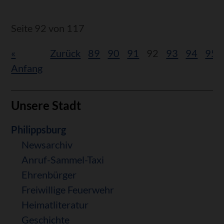
geht
jetzt
Seite 92 von 117
voran
«
Zurück
89
90
91
92
93
94
95
Anfang
Unsere Stadt
Navigation
Philippsburg
überspringen
Newsarchiv
Anruf-Sammel-Taxi
Ehrenbürger
Freiwillige Feuerwehr
Heimatliteratur
Geschichte