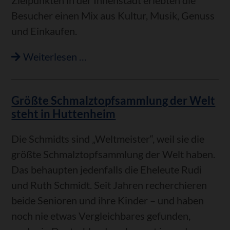
Besucher einen Mix aus Kultur, Musik, Genuss
und Einkaufen.
Wer
Weiterlesen …
macht
mit
Größte Schmalztopfsammlung der Welt
bei
steht in Huttenheim
der
Philippsburger
Die Schmidts sind „Weltmeister“, weil sie die
Kunst-
größte Schmalztopfsammlung der Welt haben.
und
Das behaupten jedenfalls die Eheleute Rudi
Museumsnacht
und Ruth Schmidt. Seit Jahren recherchieren
am
beide Senioren und ihre Kinder – und haben
31.
noch nie etwas Vergleichbares gefunden,
Oktober