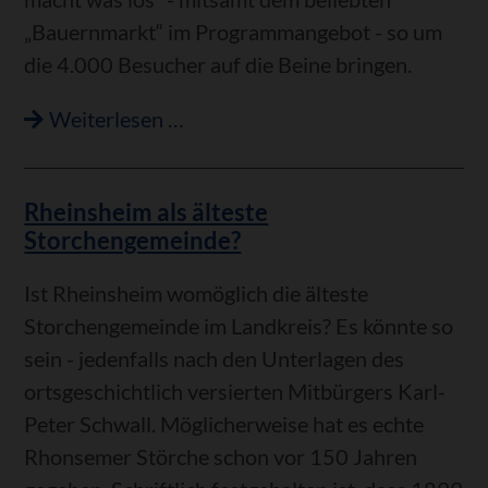
„Bauernmarkt“ im Programmangebot - so um
die 4.000 Besucher auf die Beine bringen.
16.
Weiterlesen …
und
17.
Rheinsheim als älteste
September:
Storchengemeinde?
„Rhosemer
Herbscht“
Ist Rheinsheim womöglich die älteste
mit
Storchengemeinde im Landkreis? Es könnte so
erwarteten
sein - jedenfalls nach den Unterlagen des
4.000
ortsgeschichtlich versierten Mitbürgers Karl-
Besuchern
Peter Schwall. Möglicherweise hat es echte
Rhonsemer Störche schon vor 150 Jahren