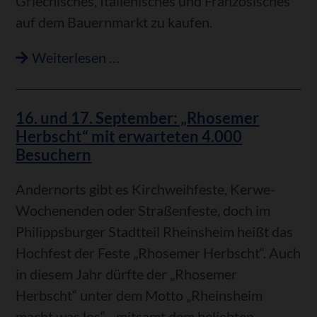
Griechisches, Italienisches und Französisches
auf dem Bauernmarkt zu kaufen.
Internationales
Weiterlesen …
Flair
in
16. und 17. September: „Rhosemer
Rheinsheim
Herbscht“ mit erwarteten 4.000
Besuchern
Andernorts gibt es Kirchweihfeste, Kerwe-
Wochenenden oder Straßenfeste, doch im
Philippsburger Stadtteil Rheinsheim heißt das
Hochfest der Feste „Rhosemer Herbscht“. Auch
in diesem Jahr dürfte der „Rhosemer
Herbscht“ unter dem Motto „Rheinsheim
macht was los“ - mitsamt dem beliebten