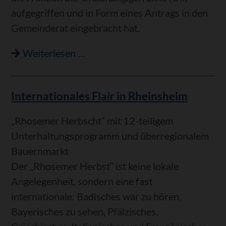
aufgegriffen und in Form eines Antrags in den
Gemeinderat eingebracht hat.
Zwei
Weiterlesen …
Denkmäler
in
Internationales Flair in Rheinsheim
der
Diskussion
„Rhosemer Herbscht“ mit 12-teiligem
Unterhaltungsprogramm und überregionalem
Bauernmarkt
Der „Rhosemer Herbst“ ist keine lokale
Angelegenheit, sondern eine fast
internationale: Badisches war zu hören,
Bayerisches zu sehen, Pfälzisches,