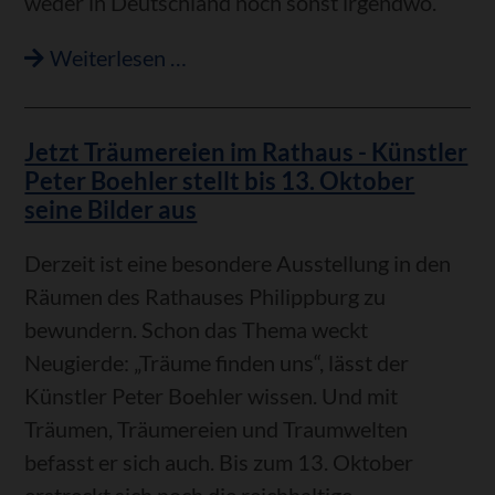
weder in Deutschland noch sonst irgendwo.
2017?
Größte
Weiterlesen …
Schmalztopfsammlung
der
Jetzt Träumereien im Rathaus - Künstler
Welt
Peter Boehler stellt bis 13. Oktober
steht
seine Bilder aus
in
Huttenheim
Derzeit ist eine besondere Ausstellung in den
Räumen des Rathauses Philippburg zu
bewundern. Schon das Thema weckt
Neugierde: „Träume finden uns“, lässt der
Künstler Peter Boehler wissen. Und mit
Träumen, Träumereien und Traumwelten
befasst er sich auch. Bis zum 13. Oktober
erstreckt sich noch die reichhaltige