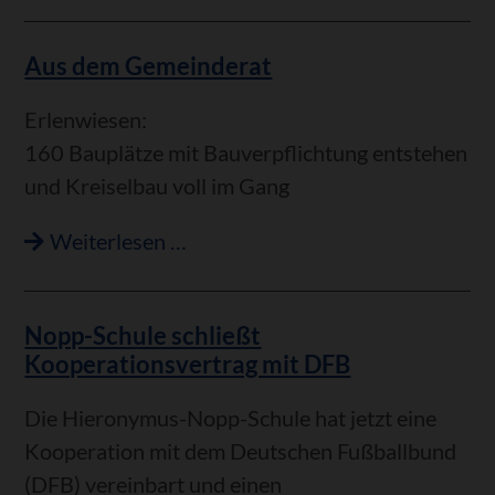
als
Träger
Aus dem Gemeinderat
des
neuen
Erlenwiesen:
Kindergartens
160 Bauplätze mit Bauverpflichtung entstehen
und Kreiselbau voll im Gang
Aus
Weiterlesen …
dem
Gemeinderat
Nopp-Schule schließt
Kooperationsvertrag mit DFB
Die Hieronymus-Nopp-Schule hat jetzt eine
Kooperation mit dem Deutschen Fußballbund
(DFB) vereinbart und einen