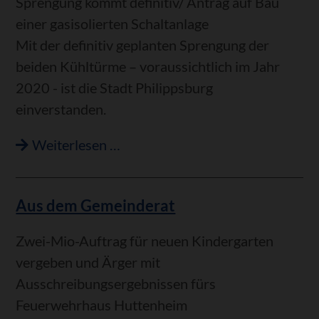
Sprengung kommt definitiv/ Antrag auf Bau
einer gasisolierten Schaltanlage
Mit der definitiv geplanten Sprengung der
beiden Kühltürme – voraussichtlich im Jahr
2020 - ist die Stadt Philippsburg
einverstanden.
Planungen
Weiterlesen …
für
Konverterbau
Aus dem Gemeinderat
im
Gemeinderat
Zwei-Mio-Auftrag für neuen Kindergarten
vorgestellt
vergeben und Ärger mit
Ausschreibungsergebnissen fürs
Feuerwehrhaus Huttenheim