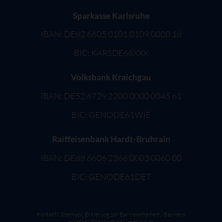
Sparkasse Karlsruhe
IBAN: DE82 6605 0101 0109 0000 18
BIC: KARSDE66XXX
Volksbank Kraichgau
IBAN: DE52 6729 2200 0000 0045 61
BIC: GENODE61WIE
Raiffeisenbank Hardt-Bruhrain
IBAN: DE88 6606 2366 0003 0060 00
BIC: GENODE61DET
Kontakt
I
Sitemap
|
Erklärung zur Barrierefreiheit
|
Barriere
melden
|
Datenschutz
I
Impressum