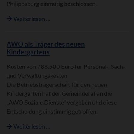
Philippsburg einmütig beschlossen.
508
Weiterlesen …
Kindergartenkinder
kosten
AWO als Träger des neuen
der
Kindergartens
Stadt
2,5
Kosten von 788.500 Euro für Personal-, Sach-
Millionen
und Verwaltungskosten
Euro
Die Betriebsträgerschaft für den neuen
Kindergarten hat der Gemeinderat an die
„AWO Soziale Dienste“ vergeben und diese
Entscheidung einstimmig getroffen.
AWO
Weiterlesen …