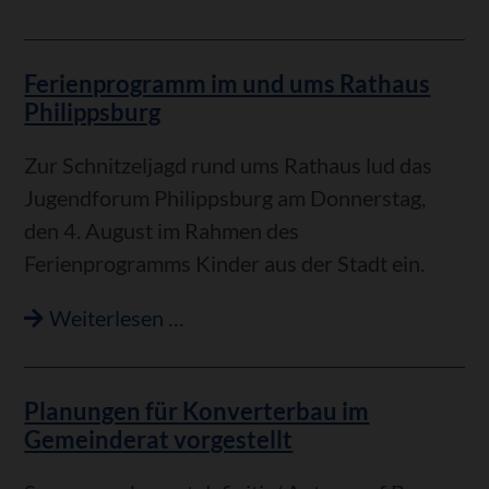
des
Atomstroms
Ferienprogramm im und ums Rathaus
Philippsburg
Zur Schnitzeljagd rund ums Rathaus lud das
Jugendforum Philippsburg am Donnerstag,
den 4. August im Rahmen des
Ferienprogramms Kinder aus der Stadt ein.
Ferienprogramm
Weiterlesen …
im
und
Planungen für Konverterbau im
ums
Gemeinderat vorgestellt
Rathaus
Philippsburg