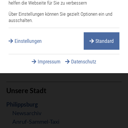
helfen die Webseite für Sie zu verbessern
nach Bruchsal...
Über Einstellungen können Sie gezielt Optionen ein und
Oskar
Weiterlesen …
ausschalten.
Rothenberger
ist
Einstellungen
Standard
jetzt
Seite 93 von 117
neuer
«
Zurück
90
91
92
93
94
95
96
Impressum
Datenschutz
Polizeichef
Anfang
Unsere Stadt
Navigation
Philippsburg
überspringen
Newsarchiv
Anruf-Sammel-Taxi