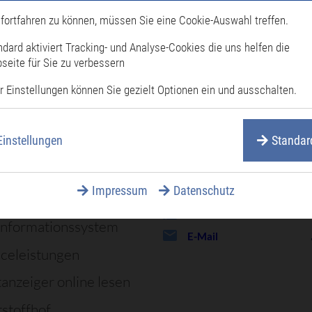
fortfahren zu können, müssen Sie eine Cookie-Auswahl treffen.
äufig gesucht
ndard aktiviert Tracking- und Analyse-Cookies die uns helfen die
seite für Sie zu verbessern
attungen
r Einstellungen können Sie gezielt Optionen ein und ausschalten.
Stadtverwal
enprogramm
Einstellungen
Standar
dsachen
Rote-Tor-Straße 6 – 10,
76661 Philippsburg
rufnummern
07256 87 – 0
Impressum
Datenschutz
Meet Videokonferenz
07256 87 – 119
informationssystem
E-Mail
iceleistungen
tanzeiger online lesen
stoffhof