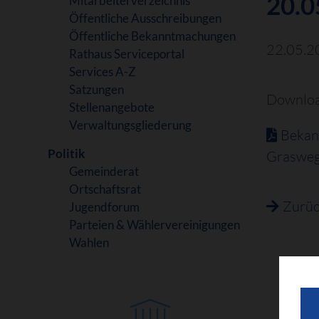
20.0
Mitarbeiterverzeichnis
Öffentliche Ausschreibungen
Öffentliche Bekanntmachungen
22.05.2
Rathaus Serviceportal
Services A-Z
Satzungen
Downloa
Stellenangebote
Verwaltungsgliederung
Bekan
Politik
Grasweg
Gemeinderat
Ortschaftsrat
Zurü
Jugendforum
Parteien & Wählervereinigungen
Wahlen