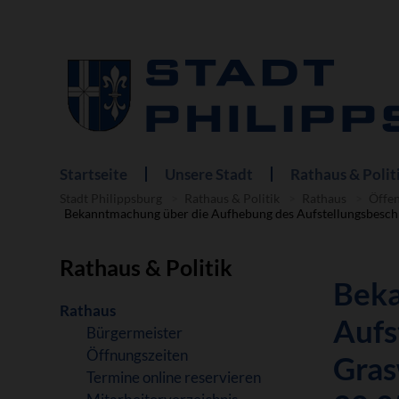
Startseite
Unsere Stadt
Rathaus & Polit
Navigation
überspringen
Stadt Philippsburg
Rathaus & Politik
Rathaus
Öffe
Bekanntmachung über die Aufhebung des Aufstellungsbesch
Rathaus & Politik
Beka
Navigation
Rathaus
Aufs
überspringen
Bürgermeister
Öffnungszeiten
Gras
Termine online reservieren