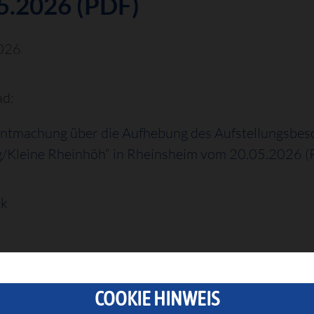
5.2026 (PDF)
026
d:
ntmachung über die Aufhebung des Aufstellungsbe
/Kleine Rheinhöh“ in Rheinsheim vom 20.05.2026 (
ck
COOKIE HINWEIS