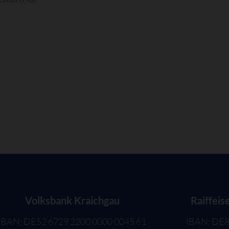
Volksbank Kraichgau
Raiffeis
IBAN: DE52 6729 2200 0000 0045 61
IBAN: DE8