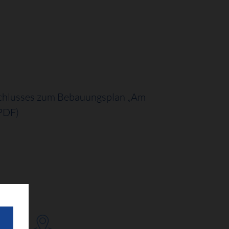
schlusses zum Bebauungsplan „Am
PDF)