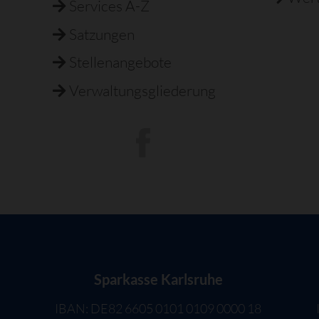
Services A-Z
Satzungen
Stellenangebote
Verwaltungsgliederung
Sparkasse Karlsruhe
IBAN: DE82 6605 0101 0109 0000 18