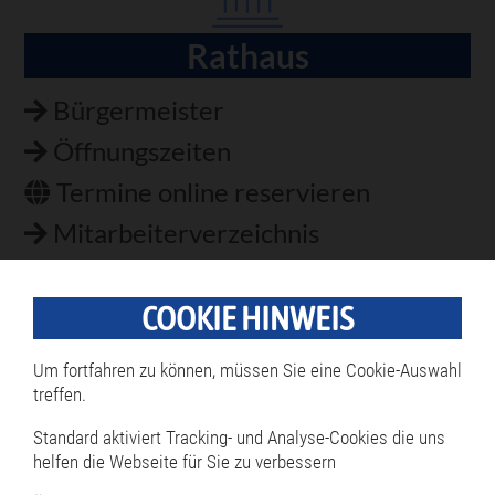
Rathaus
Navigation
überspringen
Bürgermeister
Öffnungszeiten
Termine online reservieren
Mitarbeiterverzeichnis
Öffentliche Ausschreibungen
Öffentliche Bekanntmachungen
COOKIE HINWEIS
Rathaus Serviceportal
Um fortfahren zu können, müssen Sie eine Cookie-Auswahl
Services A-Z
treffen.
Satzungen
Standard aktiviert Tracking- und Analyse-Cookies die uns
helfen die Webseite für Sie zu verbessern
Stellenangebote