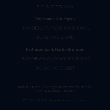
BIC: KARSDE66XXX
Volksbank Kraichgau
IBAN: DE52 6729 2200 0000 0045 61
BIC: GENODE61WIE
Raiffeisenbank Hardt-Bruhrain
IBAN: DE88 6606 2366 0003 0060 00
BIC: GENODE61DET
Kontakt
I
Sitemap
|
Erklärung zur Barrierefreiheit
|
Barriere
melden
|
Datenschutz
I
Impressum
©
2026
Stadt Philippsburg. Alle Rechte vorbehalten.