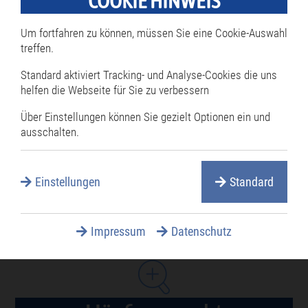
COOKIE HINWEIS
Öffnungszeiten
Termine online reservieren
Um fortfahren zu können, müssen Sie eine Cookie-Auswahl
treffen.
Mitarbeiterverzeichnis
Standard aktiviert Tracking- und Analyse-Cookies die uns
Öffentliche Ausschreibungen
helfen die Webseite für Sie zu verbessern
Öffentliche Bekanntmachungen
Über Einstellungen können Sie gezielt Optionen ein und
ausschalten.
Rathaus Serviceportal
Services A-Z
Einstellungen
Standard
Satzungen
Stellenangebote
Impressum
Datenschutz
Verwaltungsgliederung