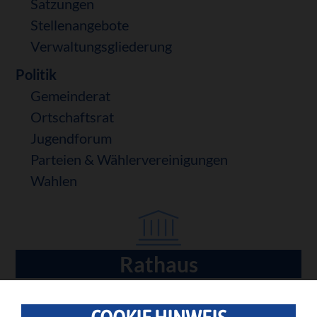
Satzungen
Stellenangebote
Verwaltungsgliederung
Politik
Gemeinderat
Ortschaftsrat
Jugendforum
Parteien & Wählervereinigungen
Wahlen
Rathaus
Navigation
überspringen
Bürgermeister