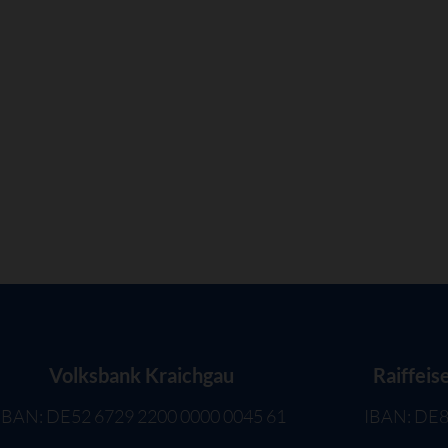
Volksbank Kraichgau
Raiffeis
IBAN: DE52 6729 2200 0000 0045 61
IBAN: DE8