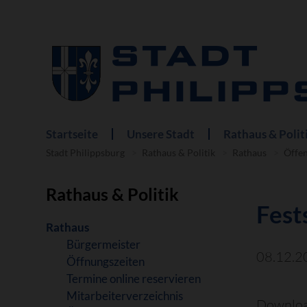
Startseite
Unsere Stadt
Rathaus & Polit
Navigation
überspringen
Stadt Philippsburg
Rathaus & Politik
Rathaus
Öffe
Rathaus & Politik
Fest
Navigation
Rathaus
überspringen
Bürgermeister
08.12.2
Öffnungszeiten
Termine online reservieren
Mitarbeiterverzeichnis
Downloa