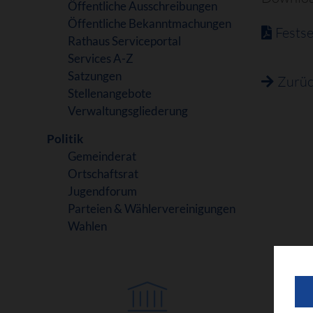
Öffentliche Ausschreibungen
Öffentliche Bekanntmachungen
Fests
Rathaus Serviceportal
Services A-Z
Satzungen
Zurü
Stellenangebote
Verwaltungsgliederung
Politik
Gemeinderat
Ortschaftsrat
Jugendforum
Parteien & Wählervereinigungen
Wahlen