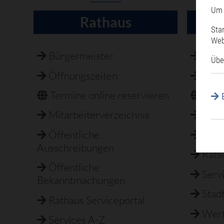
Um 
Rathaus
H
Sta
Web
Navigation
überspringen
Bürgermeister
Best
Übe
Öffnungszeiten
Feri
Termine online reservieren
Fun
Mitarbeiterverzeichnis
Not
Öffentliche
Phil
Ausschreibungen
Rats
Öffentliche
Serv
Bekanntmachungen
Stad
Rathaus Serviceportal
Wert
Services A-Z