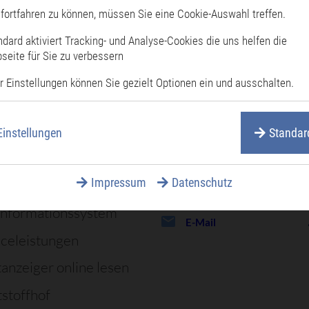
fortfahren zu können, müssen Sie eine Cookie-Auswahl treffen.
äufig gesucht
ndard aktiviert Tracking- und Analyse-Cookies die uns helfen die
seite für Sie zu verbessern
attungen
r Einstellungen können Sie gezielt Optionen ein und ausschalten.
Stadtverwal
enprogramm
dsachen
Einstellungen
Standar
Rote-Tor-Straße 6 – 10,
76661 Philippsburg
rufnummern
07256 87 – 0
Impressum
Datenschutz
Meet Videokonferenz
07256 87 – 119
informationssystem
E-Mail
iceleistungen
tanzeiger online lesen
stoffhof