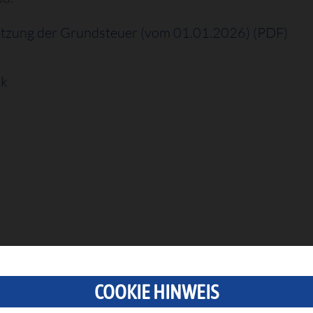
etzung der Grundsteuer (vom 01.01.2026) (PDF)
ck
COOKIE HINWEIS