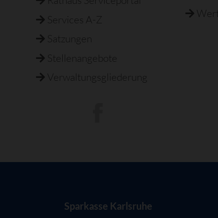
Rathaus Serviceportal
Wert
Services A-Z
Satzungen
Stellenangebote
Verwaltungsgliederung
Sparkasse Karlsruhe