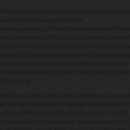
t Philippsburg erstellt aktuell im Rahmen der freiwill
len Wärmeplanung auf Basis des
örderprogramms zur freiwilligen kommunalen Wärm
len Wärmeplan für Philippsburg. Die kommunale Wär
nt, das einen Handlungsleitfaden für die klimaneut
. In enger Zusammenarbeit zwischen Stadtverwaltun
rlsruhe GmbH sowie weiteren Akteuren wird aktuel
nun die zweite Beteiligung der Öffentlichkeit entsprec
2023 erfolgt.
uelle Entwurf des kommunalen Wärmeplans kann vo
en werden. Fragen und Anregungen können per E-Mai
waltung Philippsburg, Rote-Tor-Straße 6-10, 76661 
ge Kommunale Wärmeplanung“ eingegeben werden. D