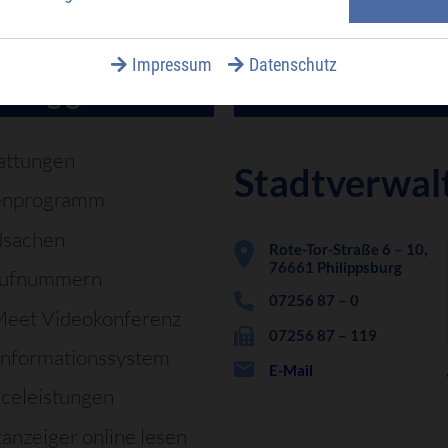
Impressum
Datenschutz
äufig gesucht
attungen
Stadtverwal
enprogramm
dsachen
Rote-Tor-Straße 6 – 10,
76661 Philippsburg
rufnummern
07256 87 – 0
Meet Videokonferenz
07256 87 – 119
informationssystem
E-Mail
iceleistungen
tanzeiger online lesen