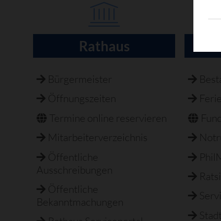
Rathaus
H
Navigation
überspringen
Bürgermeister
Best
Öffnungszeiten
Feri
Termine online reservieren
Fun
Mitarbeiterverzeichnis
Not
Öffentliche
Phil
Ausschreibungen
Rats
Öffentliche
Serv
Bekanntmachungen
Stad