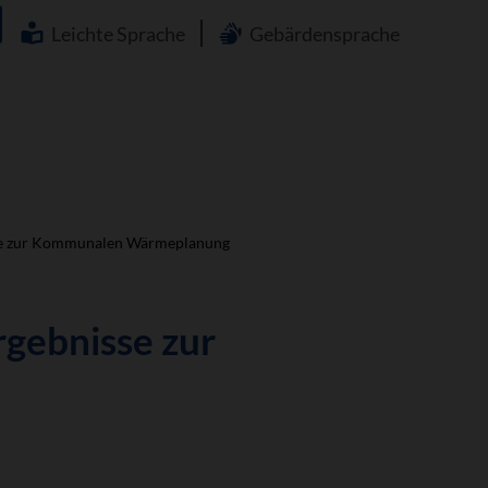
Navigation
überspringen
Leichte Sprache
Gebärdensprache
isse zur Kommunalen Wärmeplanung
rgebnisse zur