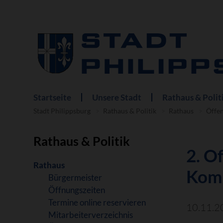
Startseite
Unsere Stadt
Rathaus & Polit
Navigation
überspringen
Stadt Philippsburg
Rathaus & Politik
Rathaus
Öffe
Rathaus & Politik
2. O
Navigation
Rathaus
Kom
überspringen
Bürgermeister
Öffnungszeiten
Termine online reservieren
10.11.2
Mitarbeiterverzeichnis