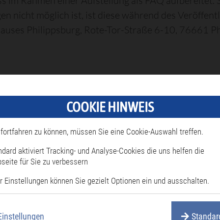
s im Rahmen einer Aufstellung als FAQ aufbereitet. So
en nicht möglich ist, ist diese während des Veröffent
auses Philippsburg, Rote-Tor-Straße 6-10, 76661 Ph
COOKIE HINWEIS
fortfahren zu können, müssen Sie eine Cookie-Auswahl treffen.
entation Kommunale Wärmeplanung Stadt Philipps
ndard aktiviert Tracking- und Analyse-Cookies die uns helfen die
seite für Sie zu verbessern
ck
r Einstellungen können Sie gezielt Optionen ein und ausschalten.
Einstellungen
Standar