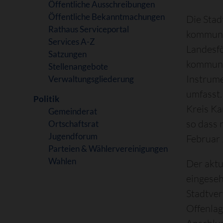
Öffentliche Ausschreibungen
Öffentliche Bekanntmachungen
Die Stad
Rathaus Serviceportal
kommuna
Services A-Z
Landesf
Satzungen
kommuna
Stellenangebote
Instrume
Verwaltungsgliederung
umfasst
Politik
Kreis Ka
Gemeinderat
so dass 
Ortschaftsrat
Jugendforum
Februar 
Parteien & Wählervereinigungen
Wahlen
Der akt
eingeseh
Stadtver
Offenla