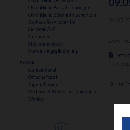
09.0
Mitarbeiterverzeichnis
Öffentliche Ausschreibungen
Öffentliche Bekanntmachungen
08.05.2
Rathaus Serviceportal
Services A-Z
Satzungen
Downloa
Stellenangebote
Verwaltungsgliederung
Satzun
Politik
(Stellpl
Gemeinderat
Ortschaftsrat
Zurü
Jugendforum
Parteien & Wählervereinigungen
Wahlen