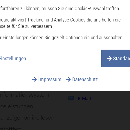
fortfahren zu können, müssen Sie eine Cookie-Auswahl treffen.
äufig gesucht
ndard aktiviert Tracking- und Analyse-Cookies die uns helfen die
seite für Sie zu verbessern
attungen
r Einstellungen können Sie gezielt Optionen ein und ausschalten.
Stadtverwal
enprogramm
Einstellungen
Standar
dsachen
Rote-Tor-Straße 6 – 10,
76661 Philippsburg
rufnummern
07256 87 – 0
Impressum
Datenschutz
Meet Videokonferenz
07256 87 – 119
informationssystem
E-Mail
iceleistungen
tanzeiger online lesen
stoffhof