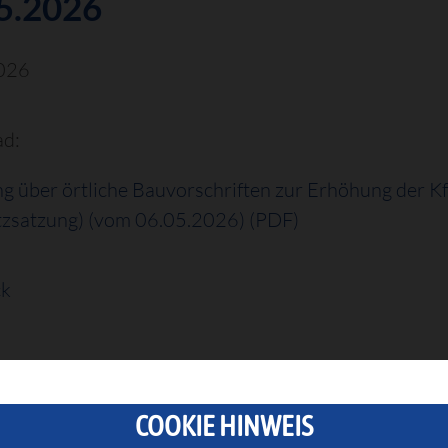
5.2026
026
d:
g über örtliche Bauvorschriften zur Erhöhung der K
atzsatzung) (vom 06.05.2026) (PDF)
ck
COOKIE HINWEIS