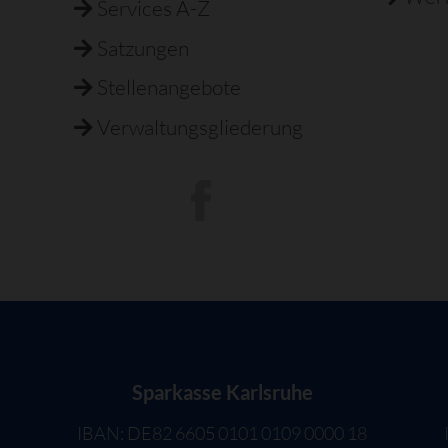
Services A-Z
Satzungen
Stellenangebote
Verwaltungsgliederung
Sparkasse Karlsruhe
IBAN: DE82 6605 0101 0109 0000 18