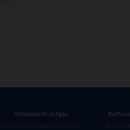
Volksbank Kraichgau
Raiffeis
IBAN: DE52 6729 2200 0000 0045 61
IBAN: DE8