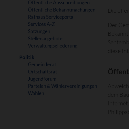
Öffentliche Ausschreibungen
Öffentliche Bekanntmachungen
Die öffe
Rathaus Serviceportal
Services A-Z
Der Geme
Satzungen
Bekannt
Stellenangebote
Septembe
Verwaltungsgliederung
diese In
Politik
Gemeinderat
Öffen
Ortschaftsrat
Jugendforum
Abweiche
Parteien & Wählervereinigungen
Wahlen
dem Baug
Internet
Philipps