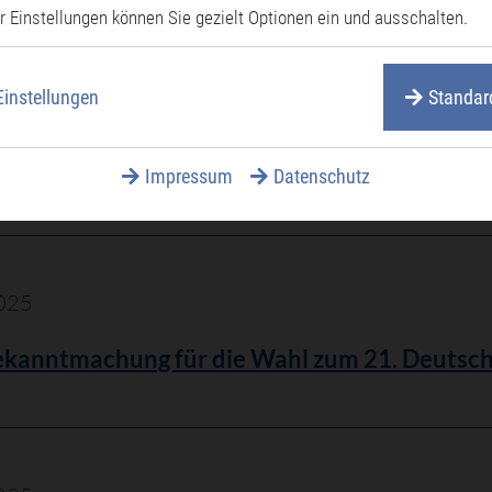
r Einstellungen können Sie gezielt Optionen ein und ausschalten.
025
Einstellungen
Standar
liche Bekanntmachung der Haushaltssatzung 
2025 (PDF)
Impressum
Datenschutz
025
kanntmachung für die Wahl zum 21. Deutsch