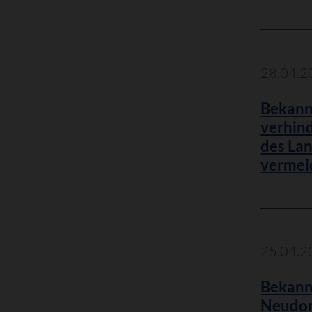
28.04.2
Bekann
verhin
des La
vermei
25.04.2
Bekann
Neudor