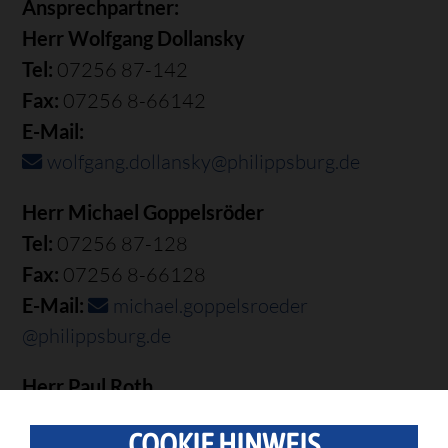
Ansprechpartner:
Herr Wolfgang Dollansky
Tel:
07256 87-142
Fax:
07256 8-66142
E-Mail:
wolfgang.dollansky@philippsburg.de
Herr Michael Goppelsröder
Tel:
07256 87-128
Fax:
07256 8-66128
E-Mail:
michael.goppelsroeder
@philippsburg.de
Herr Paul Roth
Tel.:
07256 87-124
COOKIE HINWEIS