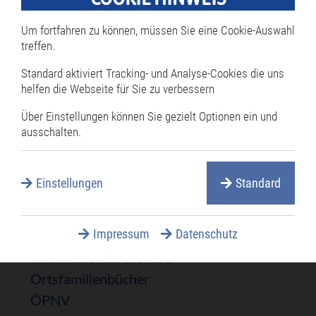
Fax:
07256 87-66124
E-Mail:
paul.roth@philippsburg.de
Um fortfahren zu können, müssen Sie eine Cookie-Auswahl
treffen.
Unsere Stadt
Standard aktiviert Tracking- und Analyse-Cookies die uns
helfen die Webseite für Sie zu verbessern
Navigation
Philippsburg
Über Einstellungen können Sie gezielt Optionen ein und
überspringen
Newsarchiv
ausschalten.
Anruf-Sammel-Taxi
Ehrenbürger
Einstellungen
Standard
Freiwillige Feuerwehr
Heimatliteratur
Impressum
Datenschutz
Geschichte
Informationsbroschüre
Ortsfamilienbücher
ÖPNV