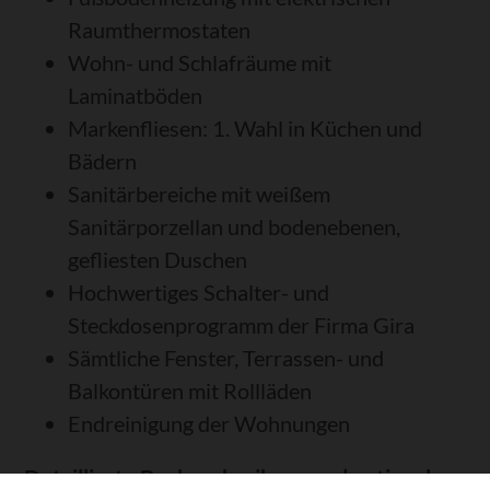
Raumthermostaten
Wohn- und Schlafräume mit
Laminatböden
Markenfliesen: 1. Wahl in Küchen und
Bädern
Sanitärbereiche mit weißem
Sanitärporzellan und bodenebenen,
gefliesten Duschen
Hochwertiges Schalter- und
Steckdosenprogramm der Firma Gira
Sämtliche Fenster, Terrassen- und
Balkontüren mit Rollläden
Endreinigung der Wohnungen
Detaillierte Baubeschreibung und optionale