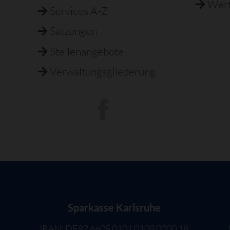
Wert
Services A-Z
Satzungen
Stellenangebote
Verwaltungsgliederung
Sparkasse Karlsruhe
IBAN: DE82 6605 0101 0109 0000 18