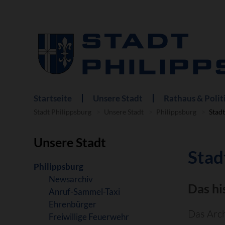
Startseite
Unsere Stadt
Rathaus & Polit
Navigation
überspringen
Stadt Philippsburg
Unsere Stadt
Philippsburg
Stad
Unsere Stadt
Stad
Navigation
Philippsburg
überspringen
Newsarchiv
Das hi
Anruf-Sammel-Taxi
Ehrenbürger
Das Arch
Freiwillige Feuerwehr