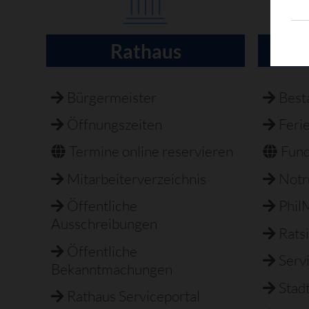
Rathaus
H
Navigation
überspringen
Bürgermeister
Best
Öffnungszeiten
Feri
Termine online reservieren
Fun
Mitarbeiterverzeichnis
Not
Öffentliche
Phil
Ausschreibungen
Rats
Öffentliche
Serv
Bekanntmachungen
Stad
Rathaus Serviceportal