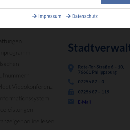
Impressum
Datenschutz
äufig gesucht
attungen
Stadtverwal
enprogramm
dsachen
Rote-Tor-Straße 6 – 10,
76661 Philippsburg
rufnummern
07256 87 – 0
Meet Videokonferenz
07256 87 – 119
informationssystem
E-Mail
iceleistungen
tanzeiger online lesen