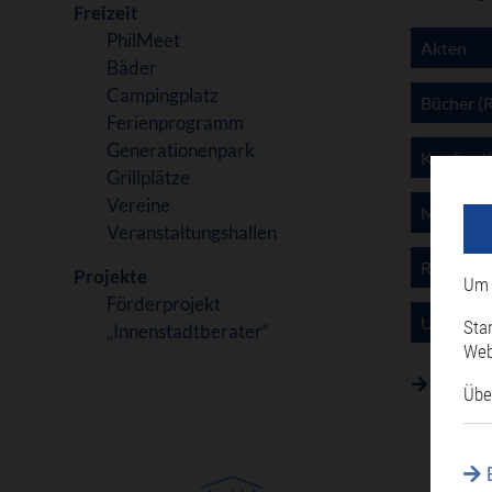
Freizeit
PhilMeet
Akten
Bäder
Campingplatz
Bücher (
Ferienprogramm
Generationenpark
Kupferst
Grillplätze
Vereine
Münzen u
Veranstaltungshallen
Rechnun
Projekte
Um 
Förderprojekt
Urkunde
Sta
„Innenstadtberater“
Web
Zurück
Übe