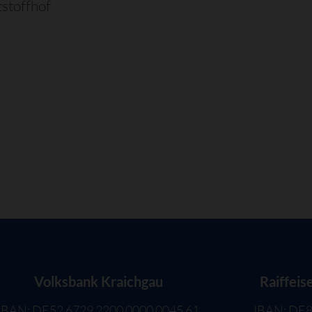
stoffhof
Volksbank Kraichgau
Raiffeis
IBAN: DE52 6729 2200 0000 0045 61
IBAN: DE8