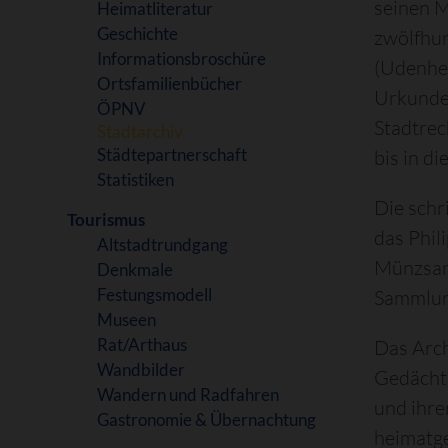
seinen 
Heimatliteratur
Geschichte
zwölfhun
Informationsbroschüre
(Udenhei
Ortsfamilienbücher
Urkunden
ÖPNV
Stadtre
Stadtarchiv
Städtepartnerschaft
bis in d
Statistiken
Die schr
Tourismus
das Phil
Altstadtrundgang
Münzsamm
Denkmale
Festungsmodell
Sammlung
Museen
Rat/Arthaus
Das Arch
Wandbilder
Gedächtn
Wandern und Radfahren
und ihre
Gastronomie & Übernachtung
heimatge