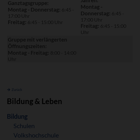
Jahren:
Ganztagsgruppe:
Montag -
Montag - Donnerstag:
6:45 -
Donnerstag:
6:45 -
17:00 Uhr
17:00 Uhr
Freitag:
6:45 - 15:00 Uhr
Freitag:
6:45 - 15:00
Uhr
Gruppe mit verlängerten
Öffnungszeiten:
Montag - Freitag:
8:00 - 14:00
Uhr
Zurück
Bildung & Leben
Navigation
Bildung
überspringen
Schulen
Volkshochschule