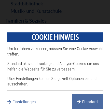
Stadtbibliothek
Musik- und Kunstschule
Familien & Soziales
Beratung & Hilfe
Bürgerengagement
COOKIE HINWEIS
Flüchtlinge & Asyl
Um fortfahren zu können, müssen Sie eine Cookie-Auswahl
Städtischer Sozialfonds
treffen.
Ukraine Hilfe
Standard aktiviert Tracking- und Analyse-Cookies die uns
Kinder & Jugendliche
helfen die Webseite für Sie zu verbessern
Kindergärten
Über Einstellungen können Sie gezielt Optionen ein und
Schülerhort
ausschalten.
Jugendzentren
Tageselternverein
Einstellungen
Standard
Senioren