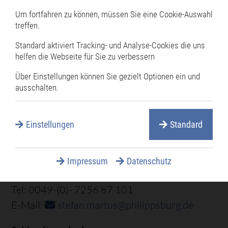
fm.1960@wanadoo.fr
Um fortfahren zu können, müssen Sie eine Cookie-Auswahl
treffen.
Madame
Brigitte Neveu
Standard aktiviert Tracking- und Analyse-Cookies die uns
helfen die Webseite für Sie zu verbessern
Tel: 0033 -(0)- 5 46 30 11 70
neveubrigitte@wanadoo.fr
Über Einstellungen können Sie gezielt Optionen ein und
ausschalten.
Philippsburg
Einstellungen
Standard
Bürgermeister und Vorsitzender
des Partnerschaftskuratoriums
Impressum
Datenschutz
Stefan Martus
Tel: 0049-(0)- 7256 87 101
E-Mail:
stefan.martus@philippsburg.de