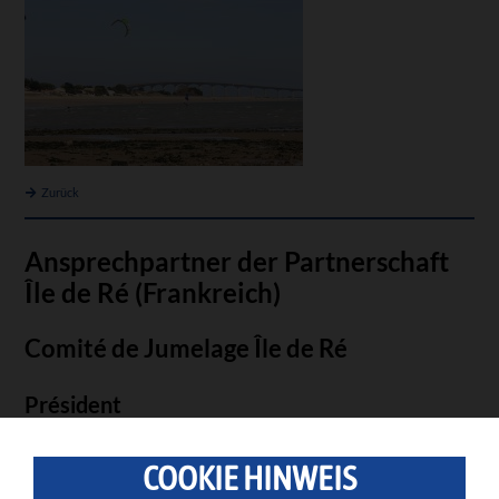
Zurück
Ansprechpartner der Partnerschaft
Île de Ré (Frankreich)
Comité de Jumelage Île de Ré
Président
Monsieur François Morin
COOKIE HINWEIS
Tel: 0033 -(0)- 6 81 10 20 92