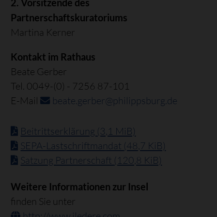
2. Vorsitzende des
Partnerschaftskuratoriums
Martina Kerner
Kontakt im Rathaus
Beate Gerber
Tel. 0049-(0) - 7256 87-101
E-Mail
beate.gerber@philippsburg.de
Beitrittserklärung
(3,1 MiB)
SEPA-Lastschriftmandat
(48,7 KiB)
Satzung Partnerschaft
(120,8 KiB)
Weitere Informationen zur Insel
finden Sie unter
http://www.iledere.com