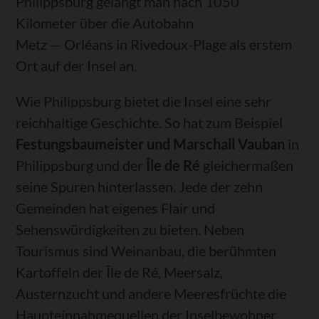
Philippsburg gelangt man nach 1050
Kilometer über die Autobahn
Metz — Orléans in Rivedoux-Plage als erstem
Ort auf der Insel an.
Wie Philippsburg bietet die Insel eine sehr
reichhaltige Geschichte. So hat zum Beispiel
Festungsbaumeister und Marschall Vauban
in
Philippsburg und der
Île de Ré
gleichermaßen
seine Spuren hinterlassen. Jede der zehn
Gemeinden hat eigenes Flair und
Sehenswürdigkeiten zu bieten. Neben
Tourismus sind Weinanbau, die berühmten
Kartoffeln der Île de Ré, Meersalz,
Austernzucht und andere Meeresfrüchte die
Haupteinnahmequellen der Inselbewohner.