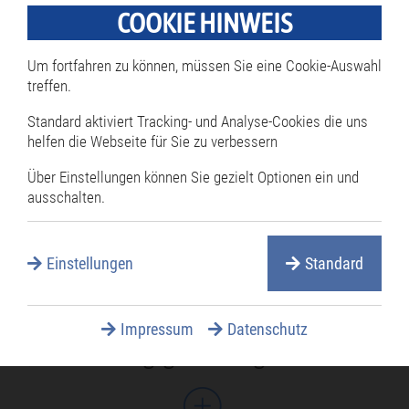
überspringen
Bürgermeister
COOKIE HINWEIS
Öffnungszeiten
Um fortfahren zu können, müssen Sie eine Cookie-Auswahl
Termine online reservieren
treffen.
Mitarbeiterverzeichnis
Standard aktiviert Tracking- und Analyse-Cookies die uns
helfen die Webseite für Sie zu verbessern
Öffentliche Ausschreibungen
Über Einstellungen können Sie gezielt Optionen ein und
Öffentliche Bekanntmachungen
ausschalten.
Rathaus Serviceportal
Services A-Z
Einstellungen
Standard
Satzungen
Stellenangebote
Impressum
Datenschutz
Verwaltungsgliederung