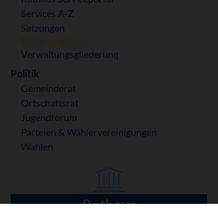
Services A-Z
Satzungen
Stellenangebote
Verwaltungsgliederung
Politik
Gemeinderat
Ortschaftsrat
Jugendforum
Parteien & Wählervereinigungen
Wahlen
Rathaus
Navigation