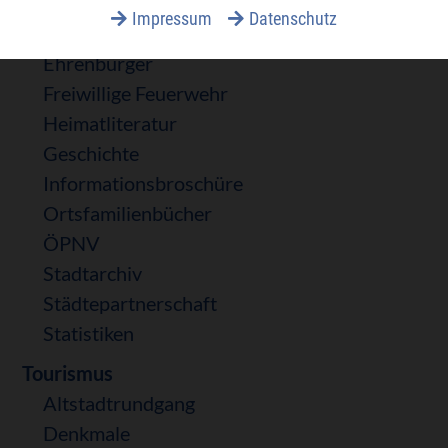
überspringen
Newsarchiv
Impressum
Datenschutz
Anruf-Sammel-Taxi
Ehrenbürger
Freiwillige Feuerwehr
Heimatliteratur
Geschichte
Informationsbroschüre
Ortsfamilienbücher
ÖPNV
Stadtarchiv
Städtepartnerschaft
Statistiken
Tourismus
Altstadtrundgang
Denkmale