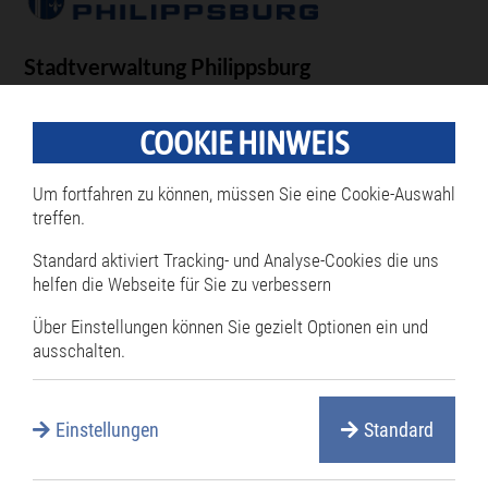
Stadtverwaltung Philippsburg
Fachdienst 20 Bürgerdienstleistungen,
Sicherheit und Ordnung
COOKIE HINWEIS
Ansprechpartner für Reservierungen
Um fortfahren zu können, müssen Sie eine Cookie-Auswahl
treffen.
Frau Nurcin Kaya
Tel:
07256 87 - 121
Standard aktiviert Tracking- und Analyse-Cookies die uns
helfen die Webseite für Sie zu verbessern
Fax:
07256 87 - 66121
E-Mail:
nurcin.kaya@philippsburg.de
Über Einstellungen können Sie gezielt Optionen ein und
ausschalten.
Unsere Stadt
Einstellungen
Standard
Navigation
Philippsburg