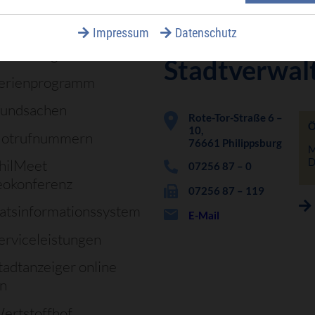
Häufig gesucht
Für
Impressum
Datenschutz
estattungen
Stadtverwal
erienprogramm
undsachen
Rote-Tor-Straße 6 –
Ö
10,
otrufnummern
76661 Philippsburg
M
D
hilMeet
07256 87 – 0
eokonferenz
07256 87 – 119
atsinformationssystem
E-Mail
erviceleistungen
tadtanzeiger online
en
ertstoffhof