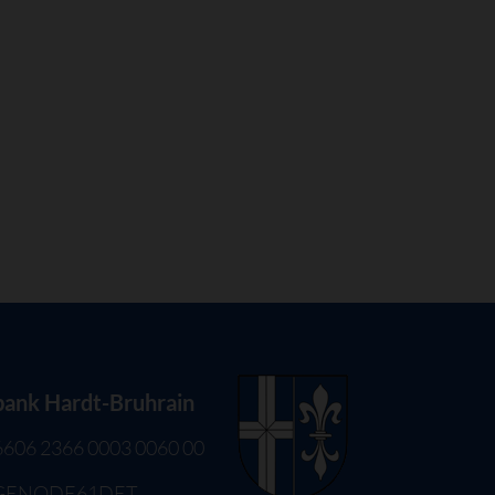
bank Hardt-Bruhrain
6606 2366 0003 0060 00
 GENODE61DET