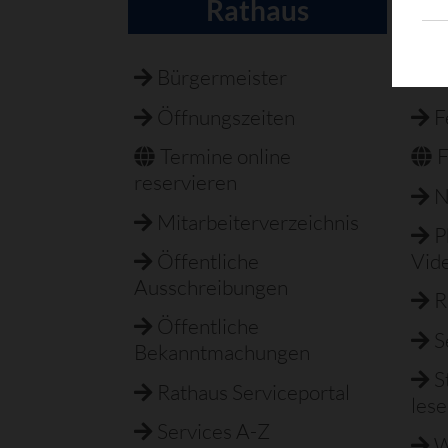
Rathaus
Navigation
überspringen
Bürgermeister
B
Öffnungszeiten
F
Termine online
F
reservieren
N
Mitarbeiterverzeichnis
P
Öffentliche
Vid
Ausschreibungen
R
Öffentliche
S
Bekanntmachungen
S
Rathaus Serviceportal
les
Services A-Z
W