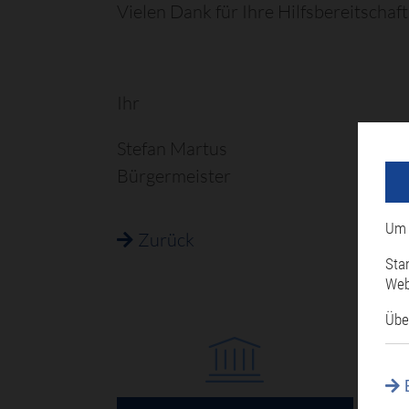
Vielen Dank für Ihre Hilfsbereitschaft
Ihr
Stefan Martus
Bürgermeister
Um 
Zurück
Sta
Web
Übe