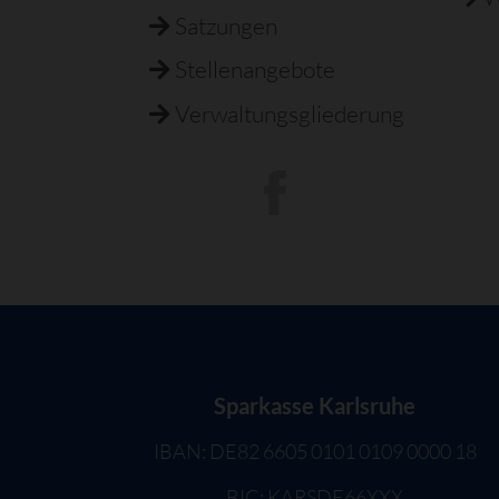
Satzungen
Stellenangebote
Verwaltungsgliederung
Sparkasse Karlsruhe
IBAN: DE82 6605 0101 0109 0000 18
BIC: KARSDE66XXX