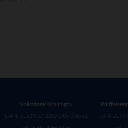
Volksbank Kraichgau
Raiffeisen
IBAN: DE52 6729 2200 0000 0045 61
IBAN: DE88 
BIC: GENODE61WIE
BIC: