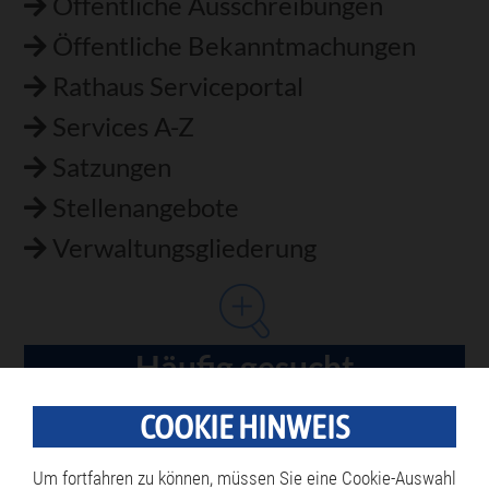
Öffentliche Ausschreibungen
Öffentliche Bekanntmachungen
Rathaus Serviceportal
Services A-Z
Satzungen
Stellenangebote
Verwaltungsgliederung
Häufig gesucht
Bestattungen
COOKIE HINWEIS
Ferienprogramm
Um fortfahren zu können, müssen Sie eine Cookie-Auswahl