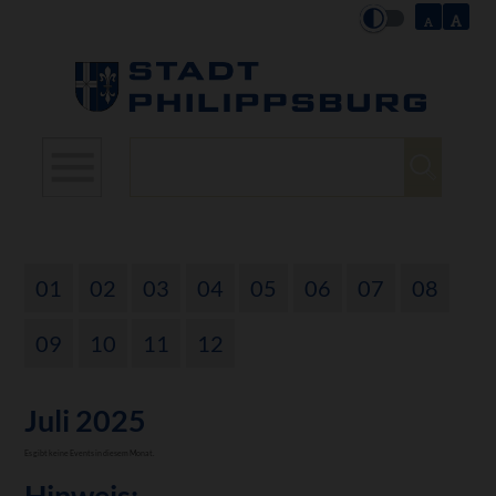
Suchbegriffe
01
02
03
04
05
06
07
08
09
10
11
12
Juli 2025
Es gibt keine Events in diesem Monat.
Hinweis: