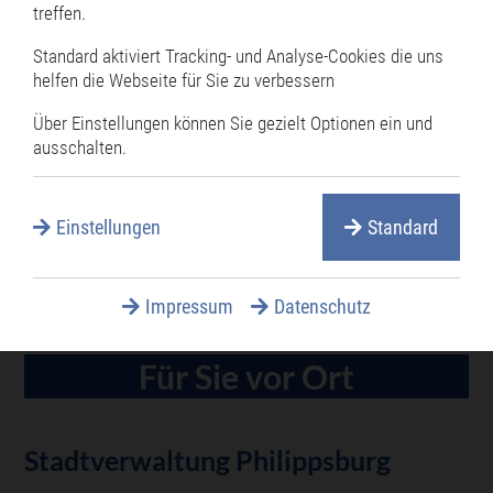
Fundsachen
treffen.
Notrufnummern
Standard aktiviert Tracking- und Analyse-Cookies die uns
helfen die Webseite für Sie zu verbessern
PhilMeet Videokonferenz
Über Einstellungen können Sie gezielt Optionen ein und
Ratsinformationssystem
ausschalten.
Serviceleistungen
Stadtanzeiger online lesen
Einstellungen
Standard
Wertstoffhof
Impressum
Datenschutz
Für Sie vor Ort
Stadtverwaltung Philippsburg