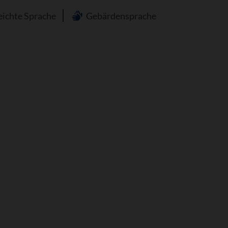
n
eichte Sprache
Gebärdensprache