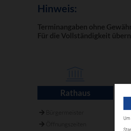
Hinweis:
Terminangaben ohne Gewähr
Für die Vollständigkeit über
Rathaus
Navigation
überspringen
Bürgermeister
B
Um 
Öffnungszeiten
F
Sta