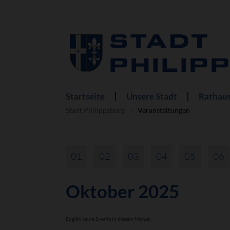
Startseite
Unsere Stadt
Rathaus
Navigation
überspringen
Stadt Philippsburg
Veranstaltungen
01
02
03
04
05
06
Oktober 2025
Es gibt keine Events in diesem Monat.