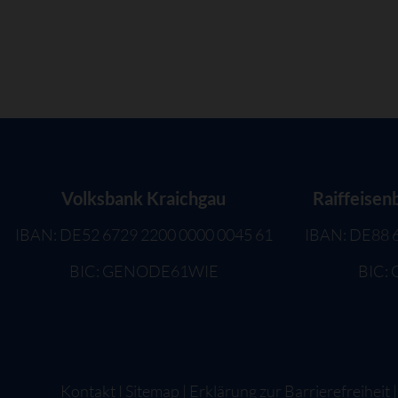
Volksbank Kraichgau
Raiffeisen
IBAN: DE52 6729 2200 0000 0045 61
IBAN: DE88 
BIC: GENODE61WIE
BIC:
Kontakt
I
Sitemap
|
Erklärung zur Barrierefreiheit