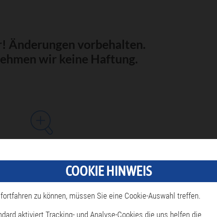
! Änderungen vorbehalten.
nehmen wir keine Haftung.
Häufig gesucht
Für
COOKIE HINWEIS
estattungen
Stadtverwal
fortfahren zu können, müssen Sie eine Cookie-Auswahl treffen.
erienprogramm
ndard aktiviert Tracking- und Analyse-Cookies die uns helfen die