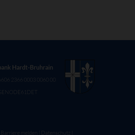
bank Hardt-Bruhrain
6606 2366 0003 0060 00
 GENODE61DET
|
Barriere melden
|
Datenschutz
I