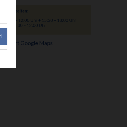
ffnungszeiten:
o: 7:30 – 12:00 Uhr + 15:30 – 18:00 Uhr
i – Fr: 07:30 – 12:00 Uhr
d
Anfahrt Google Maps