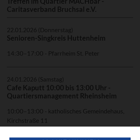
Treffen im Quartier MACHbar -
Caritasverband Bruchsal e.V.
22.01.2026
(Donnerstag)
Senioren-Singkreis Huttenheim
14:30–17:00 - Pfarrheim St. Peter
24.01.2026
(Samstag)
Cafe Kaputt 10:00 bis 13:00 Uhr -
Quartiersmanagement Rheinsheim
10:00–13:00 - katholisches Gemeindehaus,
Kirchstraße 11