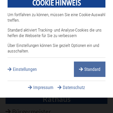
COOKIE HINWEIS
27.01.2026
(Dienstag)
Blutspende - DRK
Um fortfahren zu können, müssen Sie eine Cookie-Auswahl
treffen.
Standard aktiviert Tracking- und Analyse-Cookies die uns
Hinweis:
helfen die Webseite für Sie zu verbessern
Über Einstellungen können Sie gezielt Optionen ein und
Terminangaben ohne Gewähr!
ausschalten.
Änderungen vorbehalten.
Für die Vollständigkeit übernehmen wir
keine Haftung.
Einstellungen
Standard
Impressum
Datenschutz
Rathaus
Navigation
überspringen
Bürgermeister