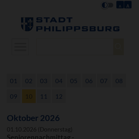
Suchbegriffe
01
02
03
04
05
06
07
08
09
10
11
12
Oktober 2026
01.10.2026
(Donnerstag)
Seniorennachmittag -