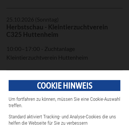
25.10.2026
(Sonntag)
Herbstschau - Kleintierzuchtverein
C325 Huttenheim
10:00–17:00 - Zuchtanlage
Kleintierzuchtverein Huttenheim
31.10.2026
(Samstag)
COOKIE HINWEIS
Philippsburger Kunst- und
Museumsnacht
Um fortfahren zu können, müssen Sie eine Cookie-Auswahl
treffen.
18:00–23:59 - In der Stadtmitte von
Standard aktiviert Tracking- und Analyse-Cookies die uns
Philippsburg
helfen die Webseite für Sie zu verbessern