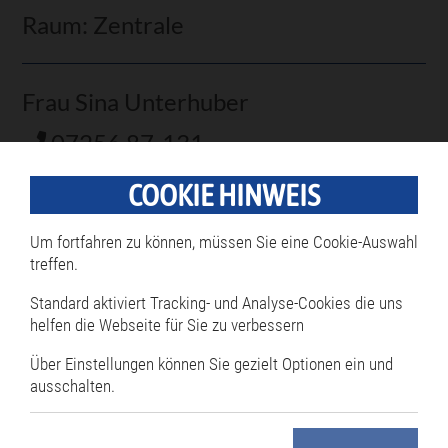
Raum: Zentrale
Frau Sina Unterhuber
07256 87-131
07256 87-66131
COOKIE HINWEIS
sina.unterhuber@philippsburg.de
Um fortfahren zu können, müssen Sie eine Cookie-Auswahl
Fachdienst: Recyclinghöfe /
treffen.
Abfallberatung
Standard aktiviert Tracking- und Analyse-Cookies die uns
helfen die Webseite für Sie zu verbessern
Raum: 108
Über Einstellungen können Sie gezielt Optionen ein und
ausschalten.
Verfahrensablauf